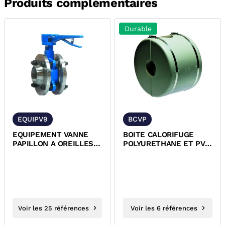
Produits complémentaires
Durable
EQUIPV9
BCVP
EQUIPEMENT VANNE
BOITE CALORIFUGE
PAPILLON A OREILLES
POLYURETHANE ET PVC
DE DEMONTAGE BRIDES
POUR VANNE A
NOIRES +...
PAPILLON
Voir les 25 références
Voir les 6 références