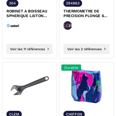
304
294B63
ROBINET A BOISSEAU
THERMOMETRE DE
SPHERIQUE LAITON
PRECISION PLONGE 63
FEMELLE/FEMELLE
EQUERRE BOITIER
POIGNEE ROUGE...
ALUMINIUM CGR
Voir les 11 références
Voir les 2 références
Durable
CLEM
CHIFFON