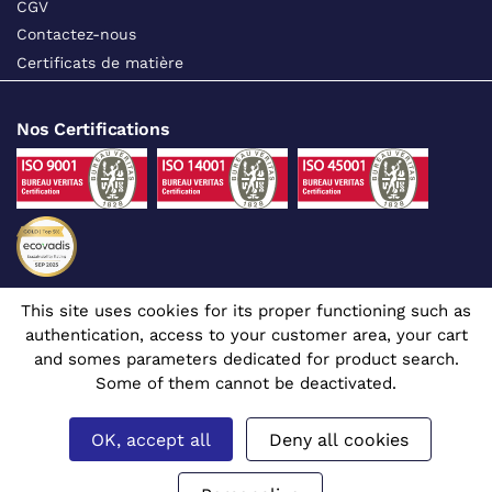
CGV
Contactez-nous
Certificats de matière
Nos Certifications
This site uses cookies for its proper functioning such as
Suivez-nous sur les réseaux sociaux
authentication, access to your customer area, your cart
and somes parameters dedicated for product search.
Some of them cannot be deactivated.
OK, accept all
Deny all cookies
Site dédié aux professionnels
© 1980 - 2026 CGR - Tous droits réservés
Mentions légales
Gérer mes cookies
Prix affichés en euros et hors TVA.