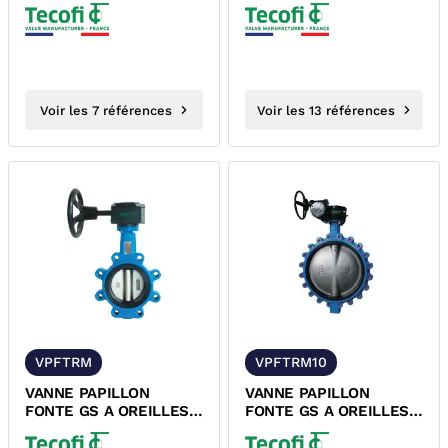
LISSES VPG4448-08
TARAUDEES VPG4648-
TECOFI
02 EPDM...
Voir les 7 références
Voir les 13 références
VPFTRM
VPFTRM10
VANNE PAPILLON
VANNE PAPILLON
FONTE GS A OREILLES
FONTE GS A OREILLES
TARAUDEES + RM
TARAUDEES + RM
VPG4648-08 EPDM...
VPE4608-08 EPDM...