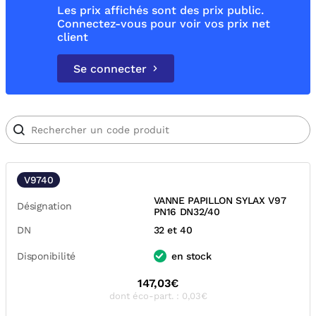
Les prix affichés sont des prix public.
Connectez-vous pour voir vos prix net
client
Se connecter
V9740
VANNE PAPILLON SYLAX V97
Désignation
PN16 DN32/40
DN
32 et 40
Disponibilité
en stock
147,03€
dont éco-part. : 0,03€