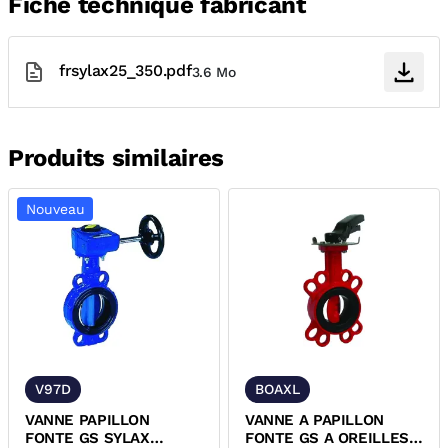
Fiche technique fabricant
frsylax25_350.pdf
3.6 Mo
Produits similaires
Nouveau
V97D
BOAXL
VANNE PAPILLON
VANNE A PAPILLON
FONTE GS SYLAX
FONTE GS A OREILLES