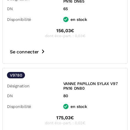
PN16 DN65
DN
65
Disponibilité
en stock
156,03€
dont éco-part. : 0,03€
Se connecter
V9780
VANNE PAPILLON SYLAX V97
Désignation
PN16 DN80
DN
80
Disponibilité
en stock
175,03€
dont éco-part. : 0,03€