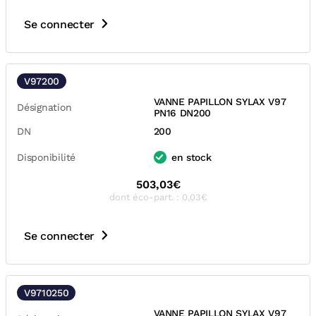
Se connecter
V97200
VANNE PAPILLON SYLAX V97
Désignation
PN16 DN200
DN
200
Disponibilité
en stock
503,03€
dont éco-part. : 0,03€
Se connecter
V9710250
VANNE PAPILLON SYLAX V97