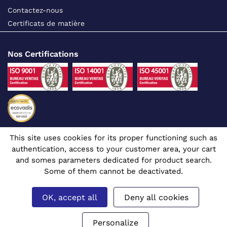
Contactez-nous
Certificats de matière
Nos Certifications
This site uses cookies for its proper functioning such as
Suivez-nous sur les réseaux sociaux
authentication, access to your customer area, your cart
and somes parameters dedicated for product search.
Some of them cannot be deactivated.
OK, accept all
Deny all cookies
Site dédié aux professionnels
© 1980 - 2026 CGR - Tous droits réservés
Mentions légales
Gérer mes cookies
Prix affichés en euros et hors TVA.
Personalize