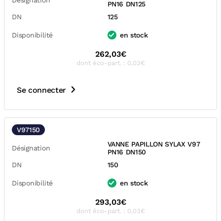
Désignation
PN16 DN125
DN
125
Disponibilité
en stock
262,03€
dont éco-part. : 0,03€
Se connecter
V97150
VANNE PAPILLON SYLAX V97
Désignation
PN16 DN150
DN
150
Disponibilité
en stock
293,03€
dont éco-part. : 0,03€