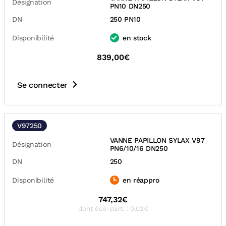
Désignation
PN10 DN250
DN
250 PN10
Disponibilité
en stock
839,00€
Se connecter
V97250
VANNE PAPILLON SYLAX V97
Désignation
PN6/10/16 DN250
DN
250
Disponibilité
en réappro
747,32€
dont éco-part. : 0,02€