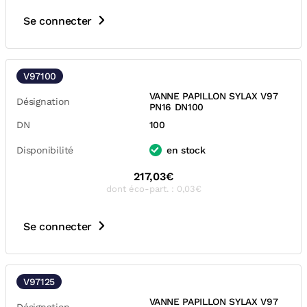
Se connecter
V97100
VANNE PAPILLON SYLAX V97
Désignation
PN16 DN100
DN
100
Disponibilité
en stock
217,03€
dont éco-part. : 0,03€
Se connecter
V97125
VANNE PAPILLON SYLAX V97