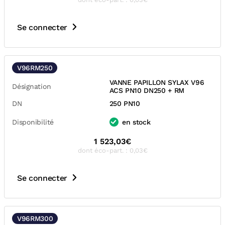
Se connecter
V96RM250
VANNE PAPILLON SYLAX V96
Désignation
ACS PN10 DN250 + RM
DN
250 PN10
Disponibilité
en stock
1 523,03€
dont éco-part. : 0,03€
Se connecter
V96RM300