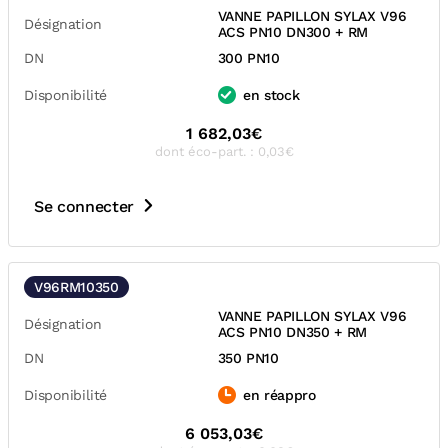
VANNE PAPILLON SYLAX V96
Désignation
ACS PN10 DN300 + RM
DN
300 PN10
Disponibilité
en stock
1 682,03€
dont éco-part. : 0,03€
Se connecter
V96RM10350
VANNE PAPILLON SYLAX V96
Désignation
ACS PN10 DN350 + RM
DN
350 PN10
Disponibilité
en réappro
6 053,03€