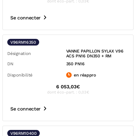
dont éco-part. : 0,03€
Se connecter
V96RM16350
VANNE PAPILLON SYLAX V96
Désignation
ACS PN16 DN350 + RM
DN
350 PN16
Disponibilité
en réappro
6 053,03€
dont éco-part. : 0,03€
Se connecter
V96RM10400