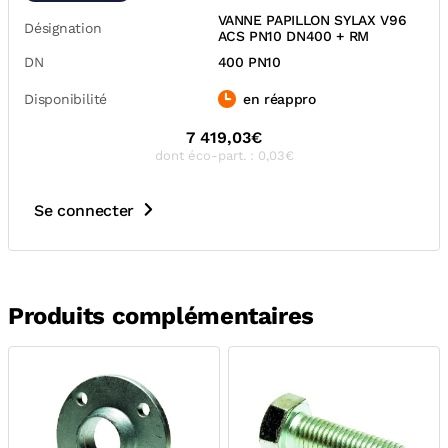
VANNE PAPILLON SYLAX V96
Désignation
ACS PN10 DN400 + RM
DN
400 PN10
Disponibilité
en réappro
7 419,03€
dont éco-part. : 0,03€
Se connecter
Produits complémentaires