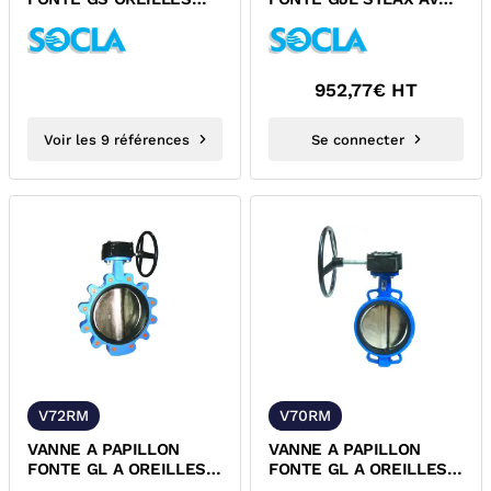
TARAUDEES V96 SOCLA
DEMULTIPLICATEUR
SOCLA ACS
952,77
€ HT
Voir les 9 références
Se connecter
V72RM
V70RM
VANNE A PAPILLON
VANNE A PAPILLON
FONTE GL A OREILLES
FONTE GL A OREILLES
TARAUDEES ET
DE CENTRAGE ET