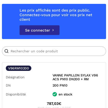
Les prix affichés sont des prix public.
Connectez-vous pour voir vos prix net
client
Se connecter
V96RM10200
VANNE PAPILLON SYLAX V96
Désignation
ACS PN10 DN200 + RM
DN
200 PN10
Disponibilité
en stock
787,03€
dont éco-part. : 0,03€