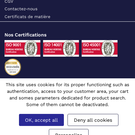
CGV
Contactez-nous
Certificats de matière
Nos Certifications
This site uses cookies for its proper functioning such as
Suivez-nous sur les réseaux sociaux
authentication, access to your customer area, your cart
and somes parameters dedicated for product search.
Some of them cannot be deactivated.
OK, accept all
Deny all cookies
Site dédié aux professionnels
© 1980 - 2026 CGR - Tous droits réservés
Mentions légales
Gérer mes cookies
Prix affichés en euros et hors TVA.