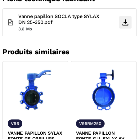
Vanne papillon SOCLA type SYLAX
DN 25-350.pdf
3.6 Mo
Produits similaires
V96
V95RM250
VANNE PAPILLON SYLAX
VANNE PAPILLON
FONTE GS OREILLES
FONTE GJL SYLAX AVEC