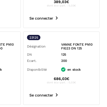
389,03€
dont éco-part. : 0,03€
Se connecter
23125
NTE PN10
VANNE FONTE PN10
Désignation
00
FIG23 DN 125
DN
125
Ecart.
200
ck
Disponibilité
en stock
686,03€
dont éco-part. : 0,03€
Se connecter