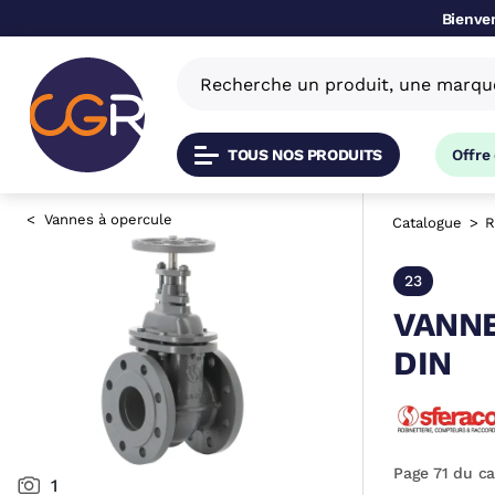
Bienven
TOUS NOS PRODUITS
Offre
Vannes à opercule
Catalogue
R
23
VANNE
DIN
Page 71 du c
1