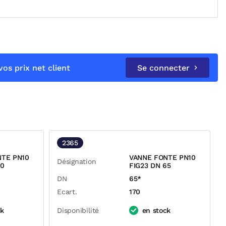
os prix net client
Se connecter
2365
NTE PN10
VANNE FONTE PN10
Désignation
50
FIG23 DN 65
DN
65*
Ecart.
170
ck
Disponibilité
en stock