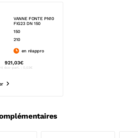
VANNE FONTE PN10
FIG23 DN 150
150
210
en réappro
921,03€
nt éco-part. : 0,03€
er
complémentaires