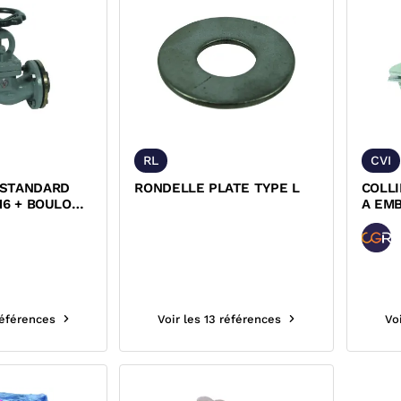
RL
CVI
 STANDARD
RONDELLE PLATE TYPE L
COLLI
16 + BOULONS
A EM
R
références
Voir les 13 références
Vo