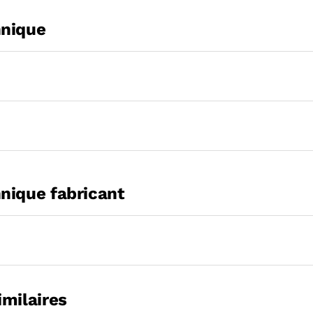
hnique
nique fabricant
imilaires