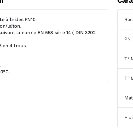
n
Cara
te à brides PN10.
Rac
on/laiton.
uivant la norme EN 558 série 14 ( DIN 3202
PN
 en 4 trous.
T° 
.
90°C.
T° 
Mat
Flu