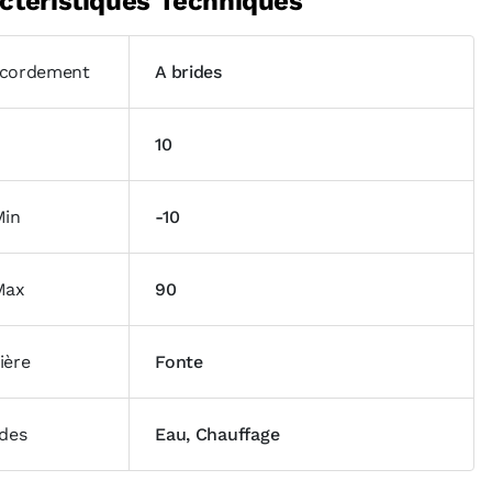
ctéristiques Techniques
cordement
A brides
10
Min
-10
Max
90
ière
Fonte
ides
Eau, Chauffage