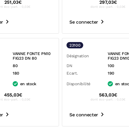
251,03€
297,03€
nt éco-part. : 0,03€
dont éco-part. : 0,03€
er
Se connecter
23100
VANNE FONTE PN10
VANNE FO
Désignation
FIG23 DN 80
FIG23 DN1
80
DN
100
180
Ecart.
190
en stock
Disponibilité
en sto
455,03€
563,03€
nt éco-part. : 0,03€
dont éco-part. : 0,03€
er
Se connecter