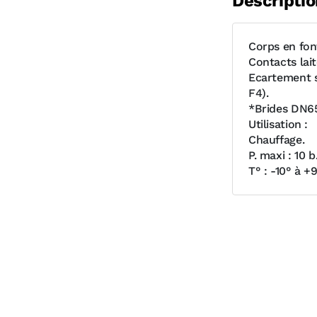
Descriptio
Corps en fon
Contacts lait
Ecartement s
F4).
*Brides DN65
Utilisation :
Chauffage.
P. maxi : 10 b
T° : -10° à +