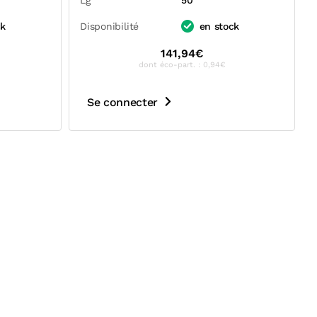
Lg
50
ck
Disponibilité
en stock
141,94€
dont éco-part. : 0,94€
Se connecter