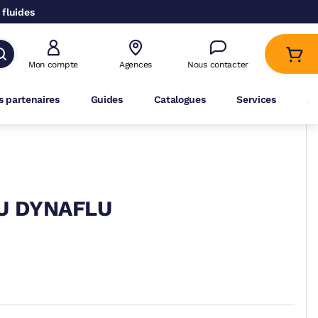
 fluides
Mon compte
Agences
Nous contacter
 partenaires
Guides
Catalogues
Services
A
U DYNAFLU