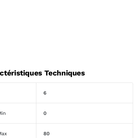
ctéristiques Techniques
6
Min
0
Max
80