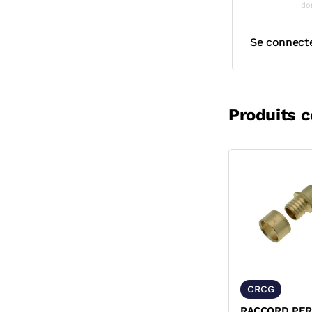
do
Se connect
Produits 
CRCG
RACCORD PER