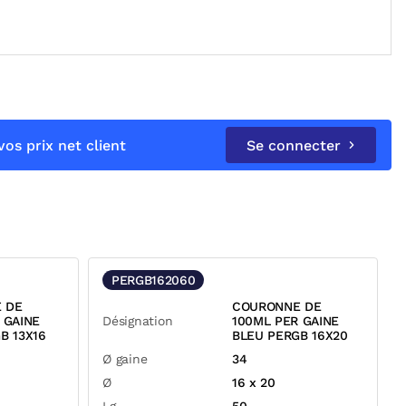
os prix net client
Se connecter
PERGB162060
 DE
COURONNE DE
 GAINE
Désignation
100ML PER GAINE
B 13X16
BLEU PERGB 16X20
Ø gaine
34
Ø
16 x 20