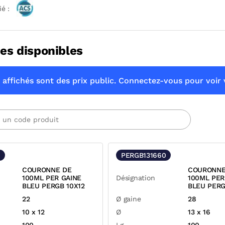
ié :
es disponibles
 affichés sont des prix public. Connectez-vous pour voir v
0
PERGB131660
COURONNE DE
COURONNE
100ML PER GAINE
Désignation
100ML PER
BLEU PERGB 10X12
BLEU PERG
22
Ø gaine
28
10 x 12
Ø
13 x 16