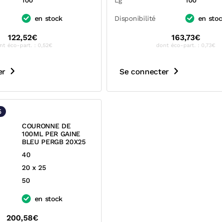
100
Lg
100
en stock
Disponibilité
en sto
122,52€
163,73€
nt éco-part. : 0,52€
dont éco-part. : 0,73€
er
Se connecter
5
COURONNE DE
100ML PER GAINE
BLEU PERGB 20X25
40
20 x 25
50
en stock
200,58€