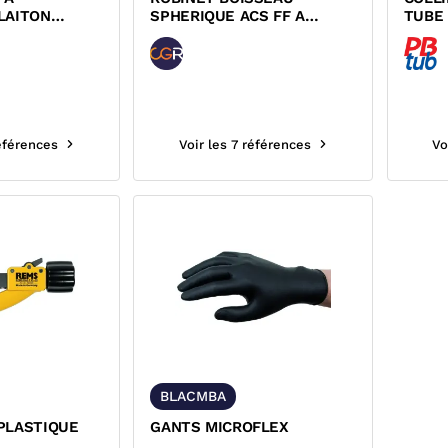
LAITON
SPHERIQUE ACS FF A
TUBE 
DYNAFLU CGR
POIGNEE OPTI
références
Voir les 7 références
Vo
BLACMBA
PLASTIQUE
GANTS MICROFLEX