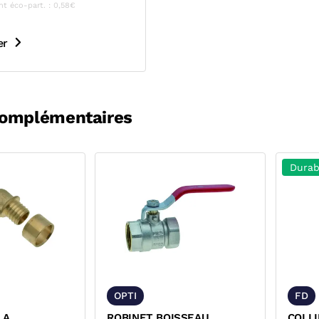
nt éco-part. : 0,58€
er
complémentaires
Durab
OPTI
FD
 A
ROBINET BOISSEAU
COLL