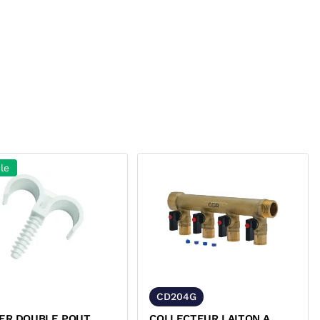
le
CD204G
IER DOUBLE POUT
COLLECTEUR LAITON A