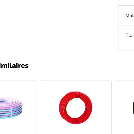
Mat
Flu
imilaires