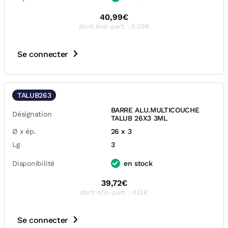
40,99€
dont éco-part. : 0,09€
Se connecter
TALUB263
BARRE ALU.MULTICOUCHE
Désignation
TALUB 26X3 3ML
Ø x ép.
26 x 3
Lg
3
Disponibilité
en stock
39,72€
dont éco-part. : 0,12€
Se connecter