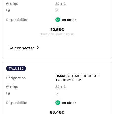
Ø x ép.
32 x 3
Lg
3
Disponibilité
en stock
52,58€
dont éco-part. : 0,18€
Se connecter
TALUB32
BARRE ALU.MULTICOUCHE
Désignation
TALUB 32X3 5ML
Ø x ép.
32 x 3
Lg
5
Disponibilité
en stock
86,46€