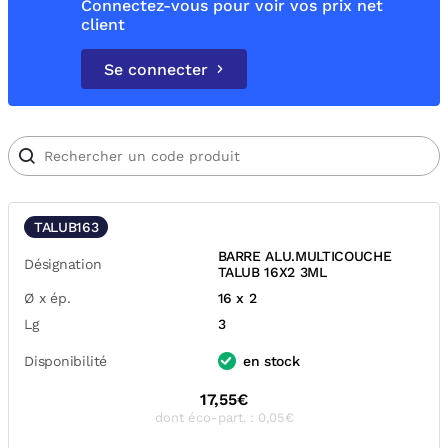
Connectez-vous pour voir vos prix net
client
Se connecter
TALUB163
BARRE ALU.MULTICOUCHE
Désignation
TALUB 16X2 3ML
Ø x ép.
16 x 2
Lg
3
Disponibilité
en stock
17,55€
dont éco-part. : 0,05€