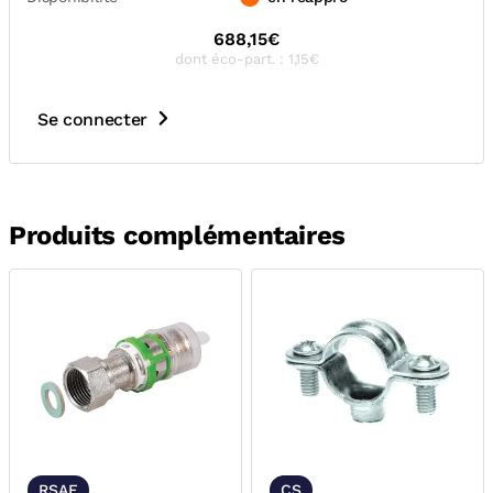
688,15€
dont éco-part. : 1,15€
Se connecter
Produits complémentaires
RSAF
CS