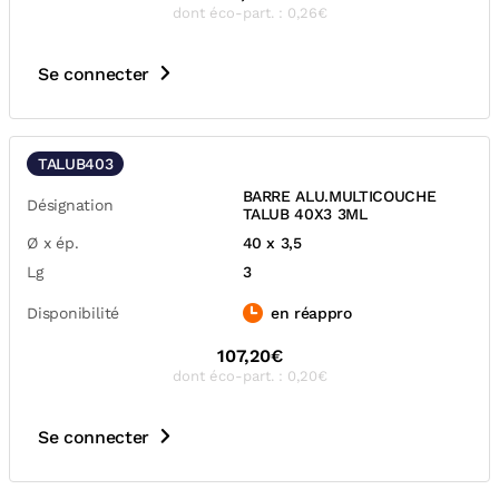
dont éco-part. : 0,26€
Se connecter
TALUB403
BARRE ALU.MULTICOUCHE
Désignation
TALUB 40X3 3ML
Ø x ép.
40 x 3,5
Lg
3
Disponibilité
en réappro
107,20€
dont éco-part. : 0,20€
Se connecter