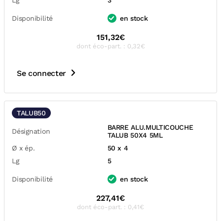
Lg
3
Disponibilité
en stock
151,32€
dont éco-part. : 0,32€
Se connecter
TALUB50
BARRE ALU.MULTICOUCHE
Désignation
TALUB 50X4 5ML
Ø x ép.
50 x 4
Lg
5
Disponibilité
en stock
227,41€
dont éco-part. : 0,41€