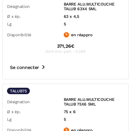
BARRE ALU.MULTICOUCHE
Désignation
TALUB 63X4 5ML
Ø x ép.
63 x 4,5
Lg
5
Disponibilité
en réappro
371,26€
dont éco-part. : 0,26€
Se connecter
TALUB75
BARRE ALU.MULTICOUCHE
Désignation
TALUB 75X6 5ML
Ø x ép.
75 x 6
Lg
5
Disponibilité
en réappro