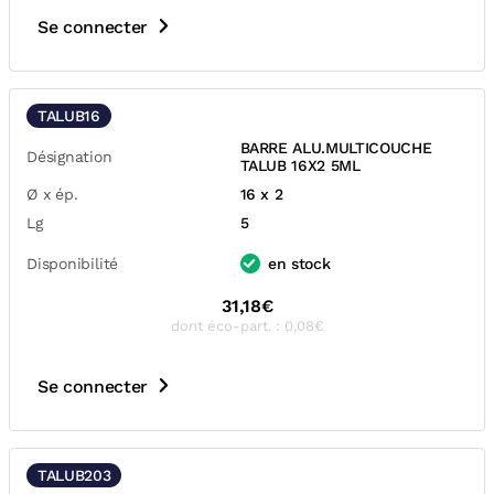
Se connecter
TALUB16
BARRE ALU.MULTICOUCHE
Désignation
TALUB 16X2 5ML
Ø x ép.
16 x 2
Lg
5
Disponibilité
en stock
31,18€
dont éco-part. : 0,08€
Se connecter
TALUB203