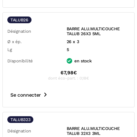
TALUB26
BARRE ALU.MULTICOUCHE
Désignation
TALUB 26X3 5ML
Ø x ép.
26 x 3
Lg
5
Disponibilité
en stock
67,98€
dont éco-part. : 0,18€
Se connecter
TALUB323
BARRE ALU.MULTICOUCHE
Désignation
TALUB 32X3 3ML