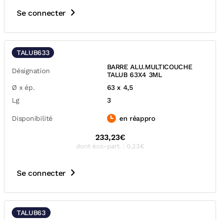
Se connecter
TALUB633
BARRE ALU.MULTICOUCHE
Désignation
TALUB 63X4 3ML
Ø x ép.
63 x 4,5
Lg
3
Disponibilité
en réappro
233,23€
dont éco-part. : 0,23€
Se connecter
TALUB63