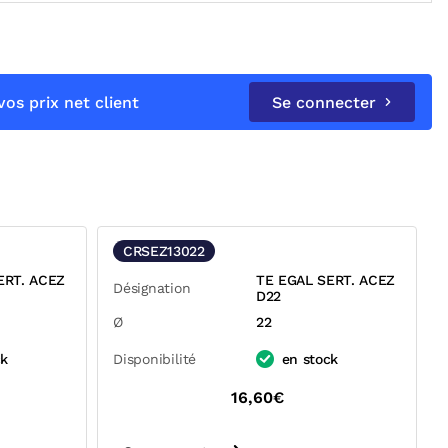
os prix net client
Se connecter
CRSEZ13022
ERT. ACEZ
TE EGAL SERT. ACEZ
Désignation
D22
Ø
22
ck
Disponibilité
en stock
16,60€