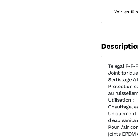
Voir les 10 
Descriptio
Té égal F-F-
Joint toriqu
Sertissage à l
Protection c
au ruisselle
Utilisation :
Chauffage, e
Uniquement en
d'eau sanitair
Pour l'air co
joints EPDM 