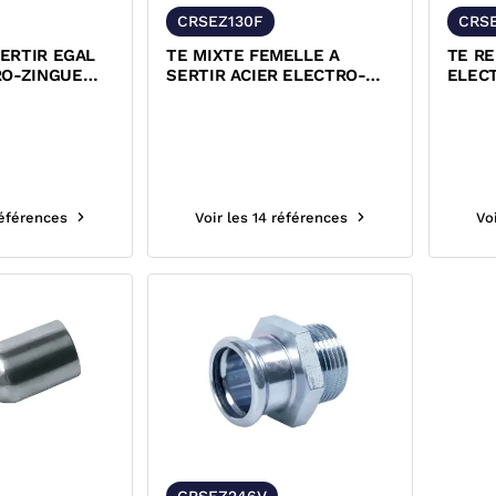
CRSEZ130F
CRS
ERTIR EGAL
TE MIXTE FEMELLE A
TE RE
RO-ZINGUE
SERTIR ACIER ELECTRO-
ELEC
ELLE
ZINGUE A VISSER
références
Voir les 14 références
Vo