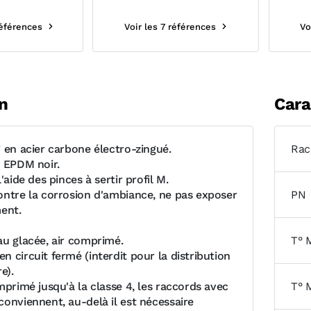
références
Voir les 7 références
Vo
n
Cara
F en acier carbone électro-zingué.
Rac
e EPDM noir.
'aide des pinces à sertir profil M.
ontre la corrosion d'ambiance, ne pas exposer
PN
ment.
au glacée, air comprimé.
T° 
 circuit fermé (interdit pour la distribution
e).
mprimé jusqu'à la classe 4, les raccords avec
T° 
conviennent, au-delà il est nécessaire