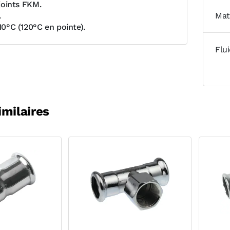
 joints FKM.
.
Mat
110°C (120°C en pointe).
Flu
imilaires