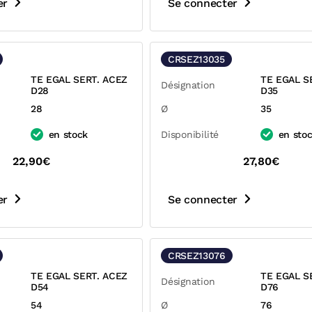
er
Se connecter
CRSEZ13035
TE EGAL SERT. ACEZ
TE EGAL S
Désignation
D28
D35
28
Ø
35
en stock
Disponibilité
en sto
22,90€
27,80€
er
Se connecter
CRSEZ13076
TE EGAL SERT. ACEZ
TE EGAL S
Désignation
D54
D76
54
Ø
76