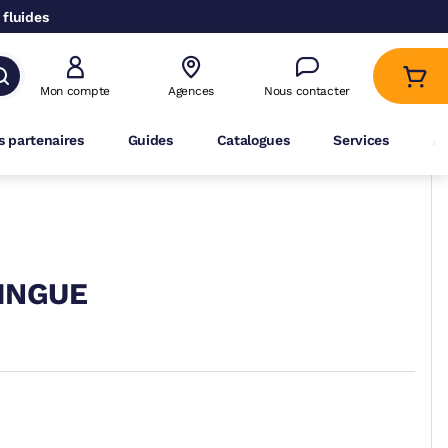
 fluides
Mon compte
Agences
Nous contacter
 partenaires
Guides
Catalogues
Services
A
ZINGUE