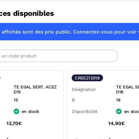
ces disponibles
 affichés sont des prix public. Connectez-vous pour voir v
CRSEZ13018
TE EGAL SERT. ACEZ
TE EGAL S
Désignation
D15
D18
15
Ø
18
en stock
Disponibilité
en sto
13,70€
14,90€