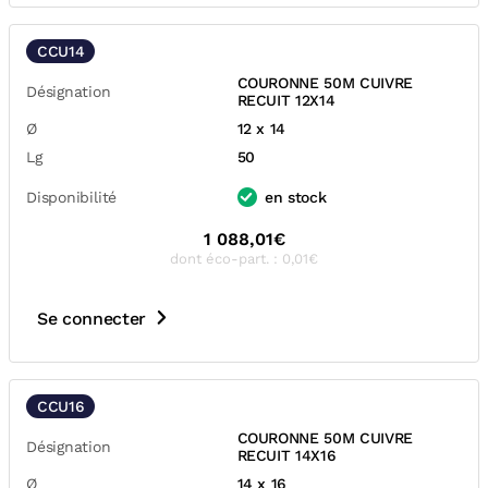
CCU14
COURONNE 50M CUIVRE
Désignation
RECUIT 12X14
Ø
12 x 14
Lg
50
Disponibilité
en stock
1 088,01€
dont éco-part. : 0,01€
Se connecter
CCU16
COURONNE 50M CUIVRE
Désignation
RECUIT 14X16
Ø
14 x 16