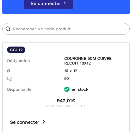
Se connecter
CCU12
COURONNE 50M CUIVRE
Désignation
RECUIT 10X12
Ø
10 x 12
Lg
50
Disponibilité
en stock
942,01€
dont éco-part. : 0,01€
Se connecter