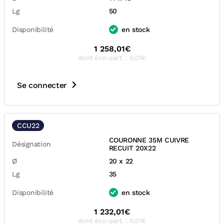
Lg
50
Disponibilité
en stock
1 258,01€
dont éco-part. : 0,01€
Se connecter
CCU22
COURONNE 35M CUIVRE
Désignation
RECUIT 20X22
Ø
20 x 22
Lg
35
Disponibilité
en stock
1 232,01€
dont éco-part. : 0,01€