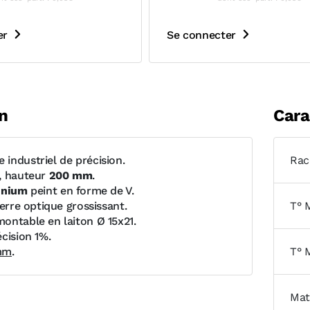
er
Se connecter
n
Cara
industriel de précision.
Rac
, hauteur
200 mm
.
inium
peint en forme de V.
verre optique grossissant.
T° 
ontable en laiton Ø 15x21.
cision 1%.
mm
.
T° 
Mat