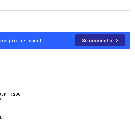
os prix net client
Se connecter
93P HT200
0
ck