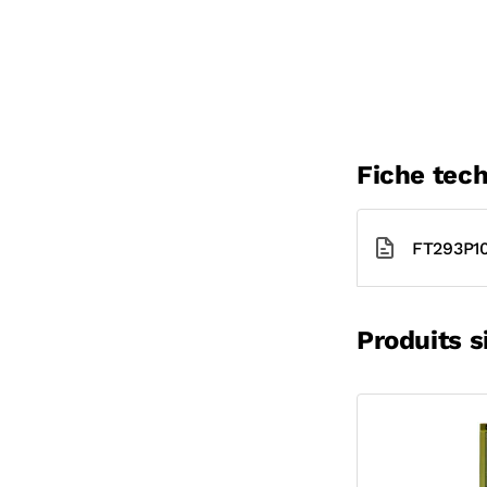
Fiche tec
FT293P10
Produits s