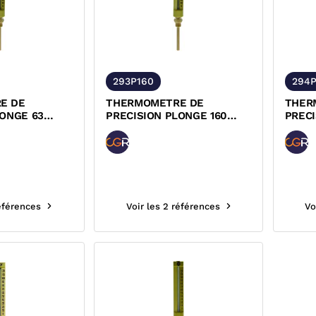
293P160
294P
E DE
THERMOMETRE DE
THER
LONGE 63
PRECISION PLONGE 160
PRECISION 
R ALUMINIUM
DROIT BOITIER ALUMINIUM
EQUER
CGR
ALUM
références
Voir les 2 références
Vo