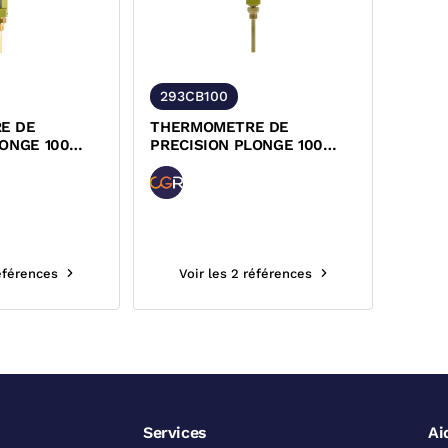
293CB100
E DE
THERMOMETRE DE
LONGE 100
PRECISION PLONGE 100
R ALUMINIUM
DROIT BOITIER COMPOSITE
CGR
références
Voir les 2 références
Services
Ai