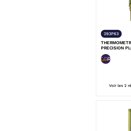
293P63
THERMOMETR
PRECISION P
DROIT BOITIE
CGR
Voir les 2 