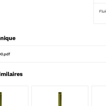
Flu
hnique
0.pdf
imilaires