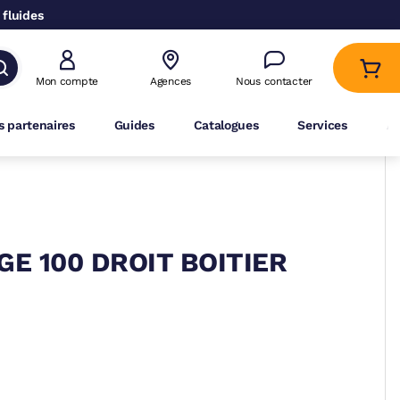
 fluides
Mon compte
Agences
Nous contacter
 partenaires
Guides
Catalogues
Services
A
E 100 DROIT BOITIER