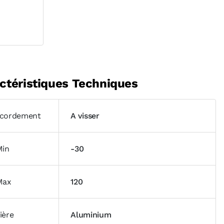
ctéristiques Techniques
cordement
A visser
Min
-30
Max
120
ière
Aluminium