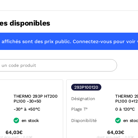
es disponibles
 affichés sont des prix public. Connectez-vous pour voir v
293P100120
THERMO 293P HT200
THERMO 2
Désignation
PL100 -30+50
PL100 0+12
-30° à +50°C
Plage T°
0 à 120°C
en stock
Disponibilité
en sto
64,03€
64,03€
nt éco-part. : 0,03€
dont éco-part. : 0,03€