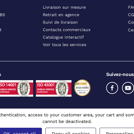
Livraison sur mesure
FA
DBS
Retrait en agence
CG
Suivi de livraison
Co
t
Contacts commerciaux
Ce
Catalogue interactif
Voir tous les services
s
Suivez-nous
authentication, access to your customer area, your cart and 
cannot be deactivated.
x professionnels
 CGR - Tous droits réservés
Mentions légales
Prix affichés en euros et hors TV
OK, accept all
Deny all cookies
Personalize