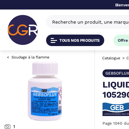
Bienven
TOUS NOS PRODUITS
Offre
Soudage à la flamme
Catalogue
C
GEBSOFLU
LIQUI
10529
Page 1040 du
1