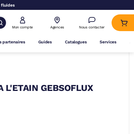
 fluides
Mon compte
Agences
Nous contacter
 partenaires
Guides
Catalogues
Services
A
 L'ETAIN GEBSOFLUX