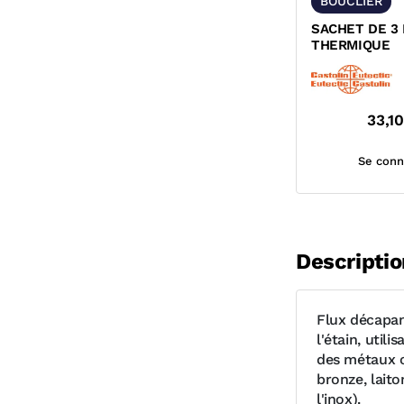
BOUCLIER
SACHET DE 3
THERMIQUE
33,10
Se conn
Descriptio
Flux décapan
l'étain, util
des métaux co
bronze, laito
l'inox).