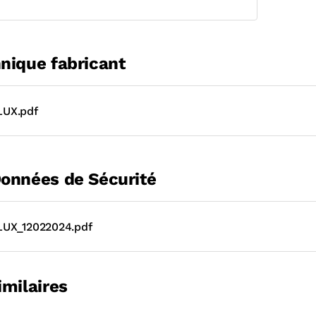
nique fabricant
UX.pdf
Données de Sécurité
UX_12022024.pdf
imilaires