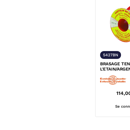
5427BN
BRASAGE TEN
L'ETAIN/ARGE
114,0
Se conn