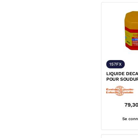
157FX
LIQUIDE DEC
POUR SOUDURE
CASTOLIN FX 
79,3
Se conn