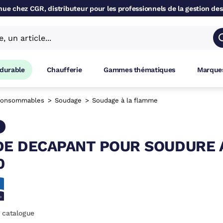
ue chez CGR, distributeur pour les professionnels de la gestion des
 durable
Chaufferie
Gammes thématiques
Marques
onsommables
Soudage
Soudage à la flamme
X
DE DECAPANT POUR SOUDURE A
0
 catalogue