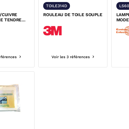
TOILE314D
LS6
/CUIVRE
ROULEAU DE TOILE SOUPLE
LAMP
E TENDRE
MODE
PIEZO
références
Voir les 3 références