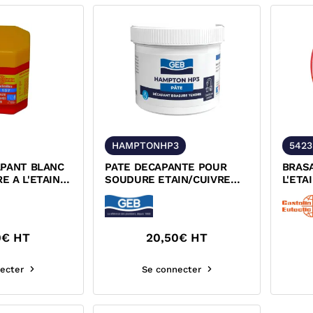
HAMPTONHP3
542
APANT BLANC
PATE DECAPANTE POUR
BRAS
 A L'ETAIN
SOUDURE ETAIN/CUIVRE
L'ETA
157
ACTIFIL
DECA
5423
0
€ HT
20,50
€ HT
ecter
Se connecter