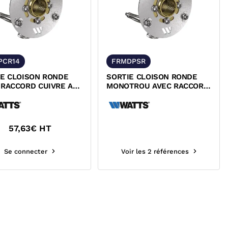
PCR14
FRMDPSR
IE CLOISON RONDE
SORTIE CLOISON RONDE
 RACCORD CUIVRE A
MONOTROU AVEC RACCORD
ER MONOTROU
DROIT PER A SERTIR
IX
ROBIFIX
57,63
€ HT
Se connecter
Voir les 2 références