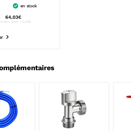
en stock
64,03€
nt éco-part. : 0,03€
er
complémentaires