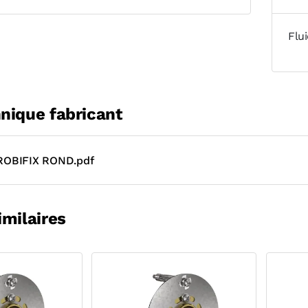
Flu
nique fabricant
OBIFIX ROND.pdf
imilaires