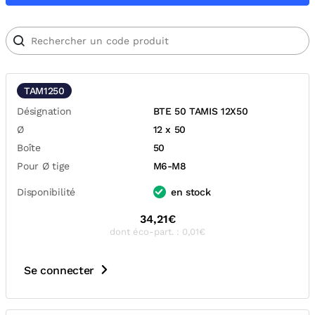
TAM1250
Désignation
BTE 50 TAMIS 12X50
Ø
12 x 50
Boîte
50
Pour Ø tige
M6-M8
Disponibilité
en stock
34,21€
dont éco-part. : 0,01€
Se connecter