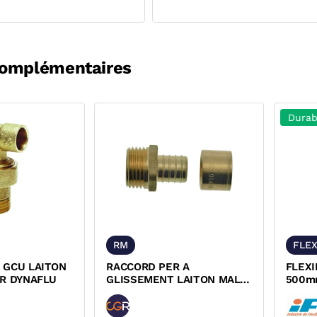
complémentaires
Durab
RM
FLEX
 GCU LAITON
RACCORD PER A
FLEXI
ER DYNAFLU
GLISSEMENT LAITON MALE
500m
DYNAFLU