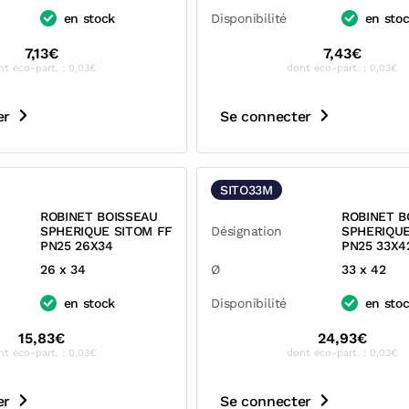
en stock
Disponibilité
en sto
7,13€
7,43€
nt éco-part. : 0,03€
dont éco-part. : 0,03€
er
Se connecter
SITO33M
ROBINET BOISSEAU
ROBINET B
SPHERIQUE SITOM FF
Désignation
SPHERIQUE
PN25 26X34
PN25 33X4
26 x 34
Ø
33 x 42
en stock
Disponibilité
en sto
15,83€
24,93€
nt éco-part. : 0,03€
dont éco-part. : 0,03€
er
Se connecter