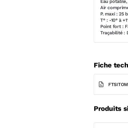
Eau potable, 
Air comprimé
P. maxi : 25 b
T° : -10° à +1
Point fort : 
Traçabilité :
Fiche tec
FTSITOM
Produits s