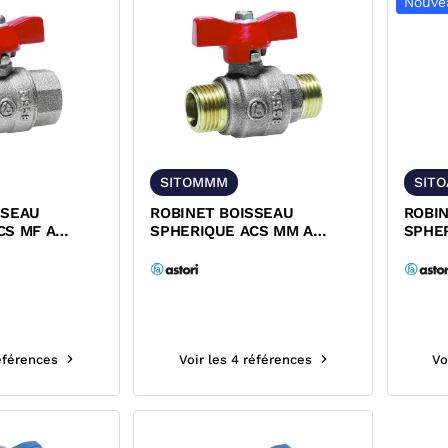
Nouve
SITOMMM
SIT
SSEAU
ROBINET BOISSEAU
ROBI
CS MF A
SPHERIQUE ACS MM A
SPHE
UGE PN25
MANETTE ROUGE PN25
MANE
ORI
SITOMMM ASTORI
ASTO
références
Voir les 4 références
Vo