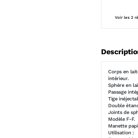
Voir les 2 
Descriptio
Corps en lai
intérieur.
Sphère en la
Passage inté
Tige inéjecta
Double étanch
Joints de sp
Modèle F-F.
Manette papi
Utilisation :