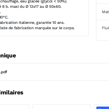
chauffage, eau glacée (glycol < 50%).
 8 b. maxi du Ø 12x17 au Ø 50x60.
.
Mat
10°C.
Fabrication italienne, garantie 10 ans.
 Date de fabrication marquée sur le corps.
Flu
hnique
.pdf
imilaires