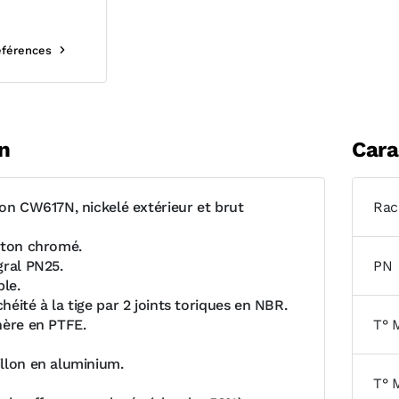
références
n
Cara
ton CW617N, nickelé extérieur et brut
Rac
iton chromé.
gral PN25.
PN
ble.
éité à la tige par 2 joints toriques en NBR.
hère en PTFE.
T° 
llon en aluminium.
T° 