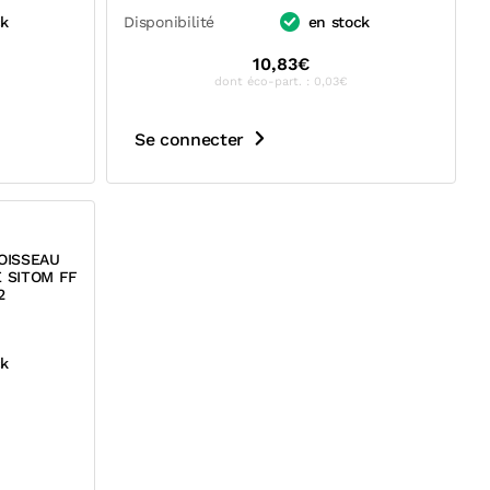
ck
Disponibilité
en stock
10,83€
dont éco-part. : 0,03€
Se connecter
OISSEAU
 SITOM FF
2
ck