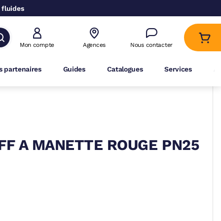
 fluides
Mon compte
Agences
Nous contacter
 partenaires
Guides
Catalogues
Services
A
 FF A MANETTE ROUGE PN25