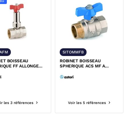
au
OAFM
SITOMMFB
NET BOISSEAU
ROBINET BOISSEAU
RIQUE FF ALLONGE
SPHERIQUE ACS MF A
TTE ROUGE PN25
MANETTE BLEUE PN25
RI
SITOMMFB...
ir les 3 références
Voir les 5 références