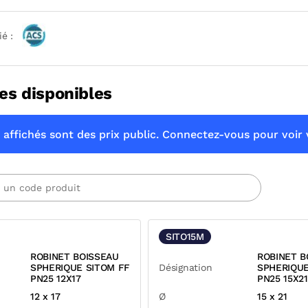
ié :
es disponibles
 affichés sont des prix public. Connectez-vous pour voir v
SITO15M
ROBINET BOISSEAU
ROBINET B
SPHERIQUE SITOM FF
Désignation
SPHERIQUE
PN25 12X17
PN25 15X21
12 x 17
Ø
15 x 21