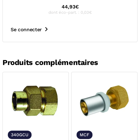
44,93€
dont éco-part. : 0,03€
Se connecter
Produits complémentaires
340GCU
MCF