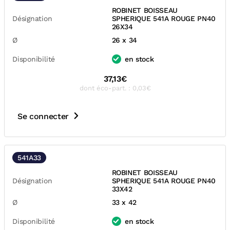
ROBINET BOISSEAU
Désignation
SPHERIQUE 541A ROUGE PN40
26X34
Ø
26 x 34
Disponibilité
en stock
37,13€
dont éco-part. : 0,03€
Se connecter
541A33
ROBINET BOISSEAU
Désignation
SPHERIQUE 541A ROUGE PN40
33X42
Ø
33 x 42
Disponibilité
en stock