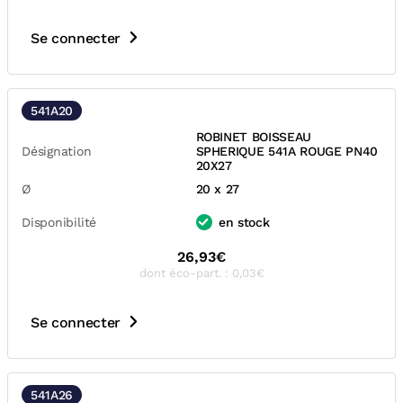
Se connecter
541A20
ROBINET BOISSEAU
Désignation
SPHERIQUE 541A ROUGE PN40
20X27
Ø
20 x 27
Disponibilité
en stock
26,93€
dont éco-part. : 0,03€
Se connecter
541A26