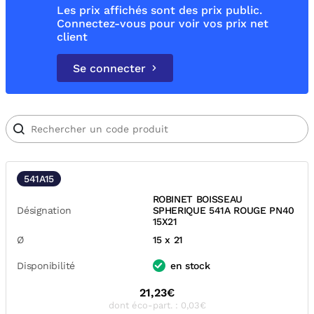
Les prix affichés sont des prix public.
Connectez-vous pour voir vos prix net
client
Se connecter
541A15
ROBINET BOISSEAU
Désignation
SPHERIQUE 541A ROUGE PN40
15X21
Ø
15 x 21
Disponibilité
en stock
21,23€
dont éco-part. : 0,03€