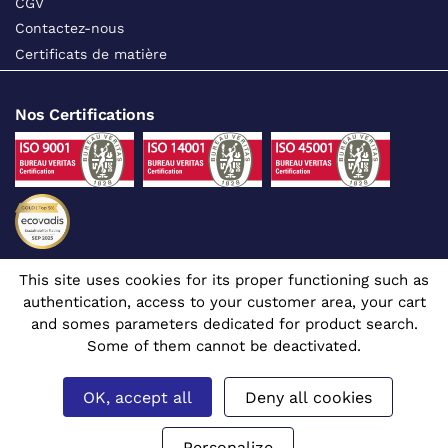
CGV
Contactez-nous
Certificats de matière
Nos Certifications
This site uses cookies for its proper functioning such as
Suivez-nous sur les réseaux sociaux
authentication, access to your customer area, your cart
and somes parameters dedicated for product search.
Some of them cannot be deactivated.
OK, accept all
Deny all cookies
Site dédié aux professionnels
© 1980 - 2026 CGR - Tous droits réservés
Mentions légales
Gérer mes cookies
Prix affichés en euros et hors TVA.
Personalize