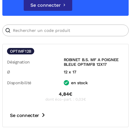
Se connecter
OPTIMF12B
ROBINET B.S. MF A POIGNEE
Désignation
BLEUE OPTIMFB 12X17
Ø
12 x 17
Disponibilité
en stock
4,84€
dont éco-part. : 0,03€
Se connecter