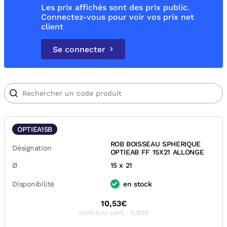
Les prix affichés sont des prix public.
Connectez-vous pour voir vos prix net
client
Se connecter
OPTIEA15B
ROB BOISSEAU SPHERIQUE
Désignation
OPTIEAB FF 15X21 ALLONGE
Ø
15 x 21
Disponibilité
en stock
10,53€
dont éco-part. : 0,03€