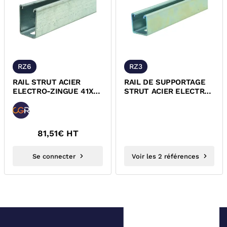
RZ6
RZ3
RAIL STRUT ACIER
RAIL DE SUPPORTAGE
ELECTRO-ZINGUE 41X62
STRUT ACIER ELECTRO-
EP 2,5 RZ6
ZINGUE 41X41 EP 2 MM
RZ3
81,51
€ HT
Se connecter
Voir les 2 références