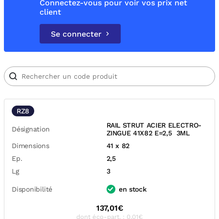
Connectez-vous pour voir vos prix net
client
Se connecter
RZ8
RAIL STRUT ACIER ELECTRO-
Désignation
ZINGUE 41X82 E=2,5 3ML
Dimensions
41 x 82
Ep.
2,5
Lg
3
Disponibilité
en stock
137,01€
dont éco-part. : 0,01€