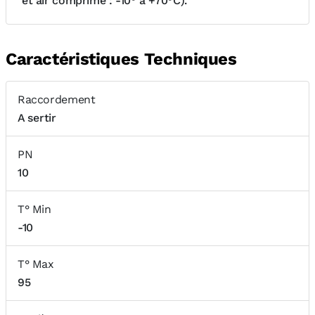
et air comprimé : -10° à +70°C).
Caractéristiques Techniques
Raccordement
A sertir
PN
10
T° Min
-10
T° Max
95