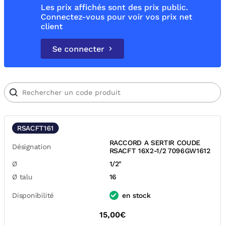
Les prix affichés sont des prix public.
Connectez-vous pour voir vos prix net
client
Se connecter
RSACFT161
RACCORD A SERTIR COUDE
Désignation
RSACFT 16X2-1/2 7096GW1612
Ø
1/2"
Ø talu
16
Disponibilité
en stock
15,00€