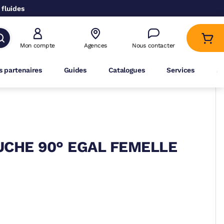
 fluides
Mon compte
Agences
Nous contacter
 partenaires
Guides
Catalogues
Services
A
UCHE 90° EGAL FEMELLE