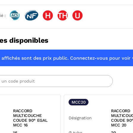
ié :
es disponibles
 affichés sont des prix public. Connectez-vous pour voir v
MCC20
RACCORD
RACCORD
MULTICOUCHE
MULTICOU
Désignation
COUDE 90° EGAL
COUDE 90
MCC 16
MCC 20
16
Ø tube
20