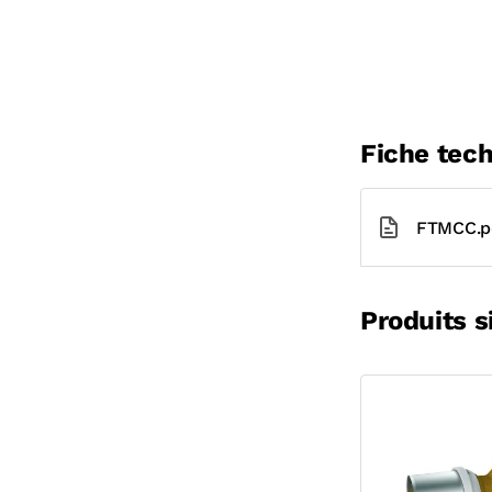
Fiche tec
FTMCC.p
Produits s