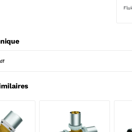
Flu
hnique
df
imilaires