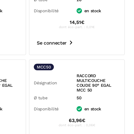
ck
Disponibilité
en stock
14,51€
dont éco-part. : 0,01€
Se connecter
MCC50
RACCORD
CHE
MULTICOUCHE
Désignation
° EGAL
COUDE 90° EGAL
MCC 50
Ø tube
50
ck
Disponibilité
en stock
63,96€
dont éco-part. : 0,06€