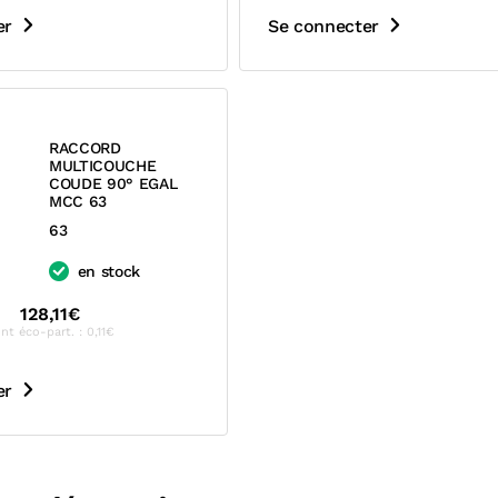
er
Se connecter
RACCORD
MULTICOUCHE
COUDE 90° EGAL
MCC 63
63
en stock
128,11€
nt éco-part. : 0,11€
er