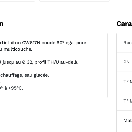
n
Cara
rtir laiton CW617N coudé 90° égal pour
Rac
u multicouche.
 jusqu'au Ø 32, profil TH/U au-delà.
PN
 chauffage, eau glacée.
.
T° 
10° à +95°C.
T° 
Mat