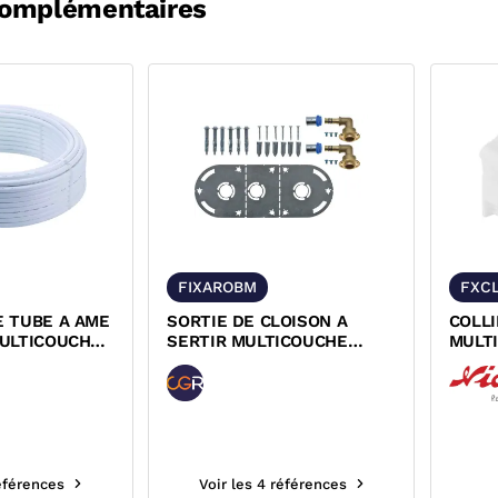
complémentaires
FIXAROBM
FXCL
 TUBE A AME
SORTIE DE CLOISON A
COLL
ULTICOUCHE
SERTIR MULTICOUCHE
MULT
 DYNAFLU
FIXAROBM
NICOL
références
Voir les 4 références