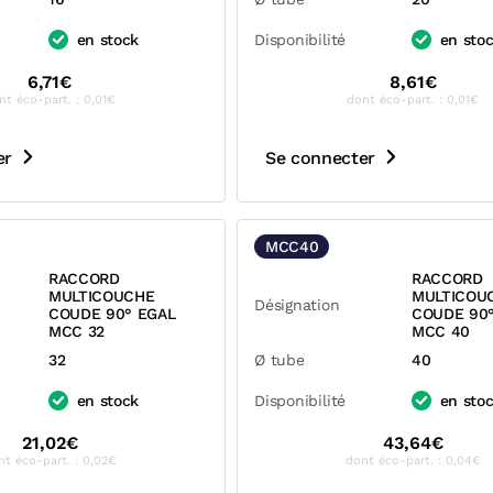
en stock
Disponibilité
en sto
6,71€
8,61€
nt éco-part. : 0,01€
dont éco-part. : 0,01€
er
Se connecter
MCC40
RACCORD
RACCORD
MULTICOUCHE
MULTICOU
Désignation
COUDE 90° EGAL
COUDE 90
MCC 32
MCC 40
32
Ø tube
40
en stock
Disponibilité
en sto
21,02€
43,64€
nt éco-part. : 0,02€
dont éco-part. : 0,04€