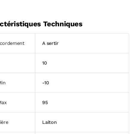
ctéristiques Techniques
cordement
A sertir
10
Min
-10
Max
95
ière
Laiton