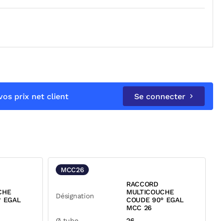
os prix net client
Se connecter
MCC26
RACCORD
CHE
MULTICOUCHE
Désignation
° EGAL
COUDE 90° EGAL
MCC 26
Ø tube
26