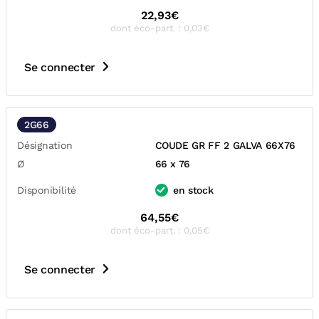
22,93€
dont éco-part. : 0,03€
Se connecter
2G66
Désignation
COUDE GR FF 2 GALVA 66X76
Ø
66 x 76
Disponibilité
en stock
64,55€
dont éco-part. : 0,05€
Se connecter