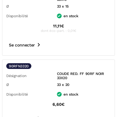
Ø
33 x 15
Disponibilité
en stock
11,11€
dont éco-part. : 0,01€
Se connecter
90RFN3320
COUDE RED. FF 90RF NOIR
Désignation
33X20
Ø
33 x 20
Disponibilité
en stock
6,60€