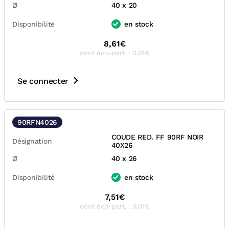
Ø
40 x 20
Disponibilité
en stock
8,61€
dont éco-part. : 0,01€
Se connecter
90RFN4026
COUDE RED. FF 90RF NOIR
Désignation
40X26
Ø
40 x 26
Disponibilité
en stock
7,51€
dont éco-part. : 0,01€