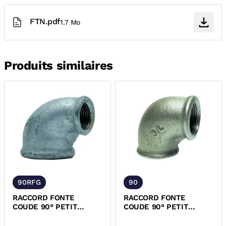
FTN.pdf
1.7 Mo
Produits similaires
90RFG
90
RACCORD FONTE
RACCORD FONTE
COUDE 90° PETIT
COUDE 90° PETIT
RAYON FF REDUIT GALVA
RAYON FF NOIR EN
EN 10242
10242