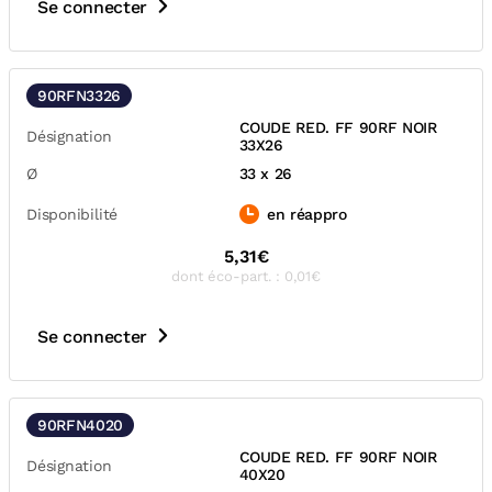
Se connecter
90RFN3326
COUDE RED. FF 90RF NOIR
Désignation
33X26
Ø
33 x 26
Disponibilité
en réappro
5,31€
dont éco-part. : 0,01€
Se connecter
90RFN4020
COUDE RED. FF 90RF NOIR
Désignation
40X20