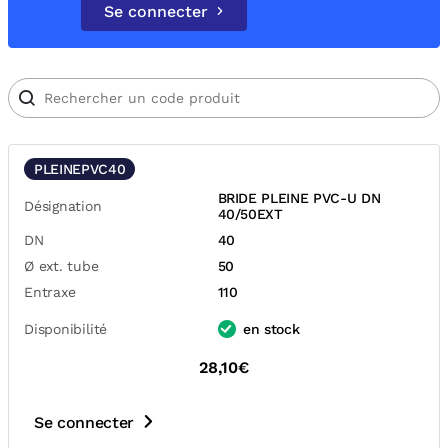
Se connecter
PLEINEPVC40
BRIDE PLEINE PVC-U DN
Désignation
40/50EXT
DN
40
Ø ext. tube
50
Entraxe
110
Disponibilité
en stock
28,10€
Se connecter