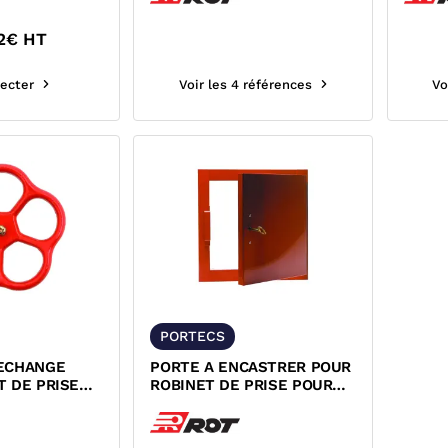
2
€ HT
ecter
Voir les 4 références
Vo
PORTECS
ECHANGE
PORTE A ENCASTRER POUR
T DE PRISE
ROBINET DE PRISE POUR
NES SECHES
COLONNES SECHES ET...