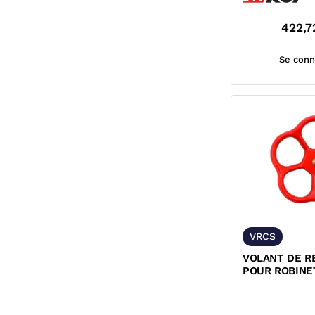
422,7
Se conn
VRCS
VOLANT DE R
POUR ROBINE
POUR COLON
ET...