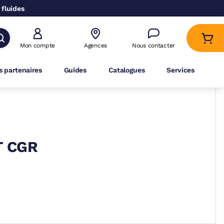
 fluides
Mon compte
Agences
Nous contacter
 partenaires
Guides
Catalogues
Services
A
T CGR