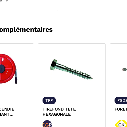
complémentaires
TRF
FSD
CENDIE
TIREFOND TETE
FORE
NANT
HEXAGONALE
 ROT