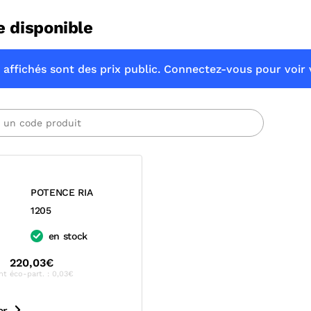
e disponible
 affichés sont des prix public. Connectez-vous pour voir v
POTENCE RIA
1205
en stock
220,03€
nt éco-part. : 0,03€
er