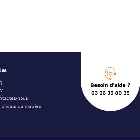
des
Q
Besoin d'aide ?
V
03 26 35 80 35
ntactez-nous
rtificats de matière