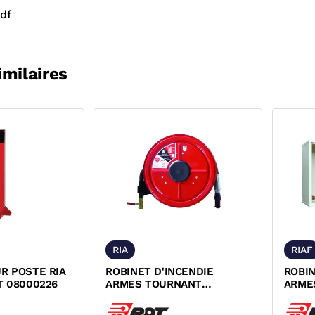
df
imilaires
RIA
RIAF
R POSTE RIA
ROBINET D'INCENDIE
ROBIN
T 08000226
ARMES TOURNANT
ARME
PIVOTANT NF ROT
PIVOT
ROT