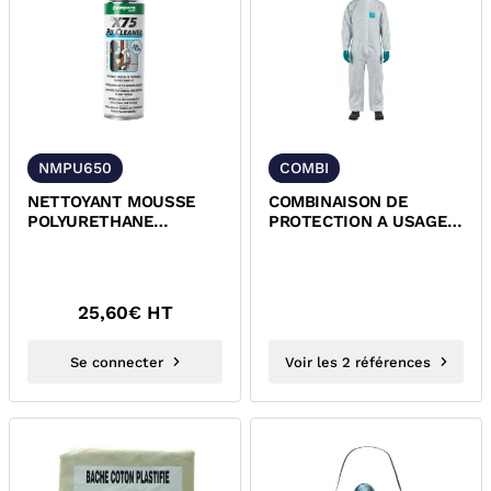
NMPU650
COMBI
NETTOYANT MOUSSE
COMBINAISON DE
POLYURETHANE
PROTECTION A USAGE
AMPERE 637020010
UNIQUE AlphaTec® 1500
PLUS -...
25,60
€ HT
Se connecter
Voir les 2 références