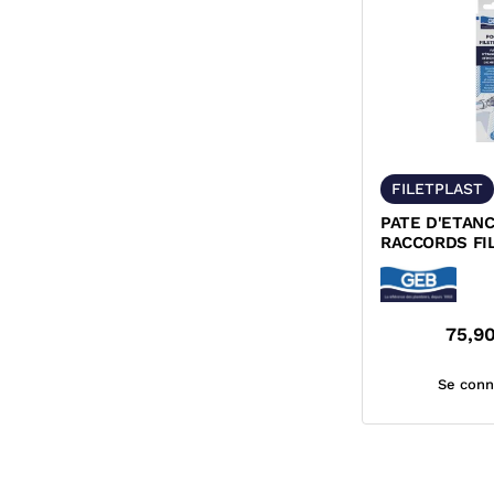
FILETPLAST
PATE D'ETAN
RACCORDS FI
FILASSE POO
FILETPLAST...
75,9
Se conn