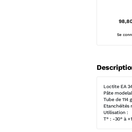
98,8
Se conn
Descriptio
Loctite EA 3
Pâte modelab
Tube de 114 g
Etanchéités r
Utilisation :
T° : -30° à +