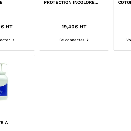
E
PROTECTION INCOLORE
COTO
ANTI-UV
8
€ HT
19,40
€ HT
ecter
Se connecter
Vo
TE A