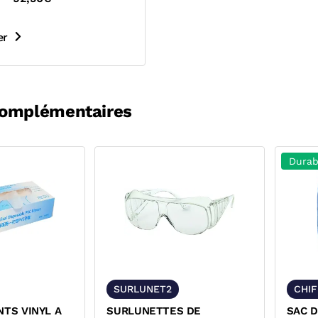
er
complémentaires
Durab
SURLUNET2
CHI
NTS VINYL A
SURLUNETTES DE
SAC D