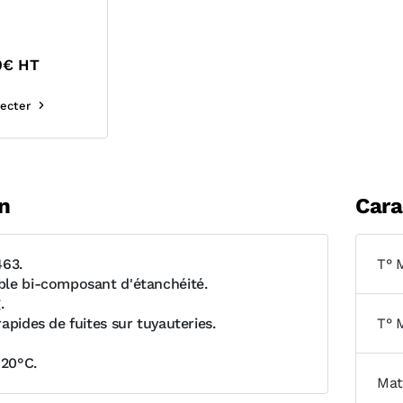
0
€ HT
ecter
n
Cara
463.
T° 
le bi-composant d'étanchéité.
.
apides de fuites sur tuyauteries.
T° 
120°C.
Mat