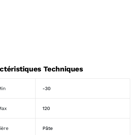
ctéristiques Techniques
Min
-30
Max
120
ière
Pâte