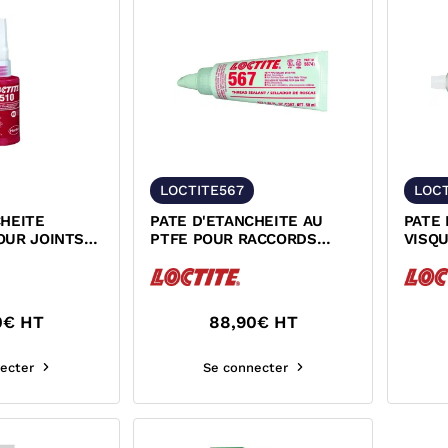
LOCTITE567
LOC
CHEITE
PATE D'ETANCHEITE AU
PATE 
OUR JOINTS
PTFE POUR RACCORDS
VISQ
 LOCTITE 510
FILETES RESISTANCE
LENT 
FAIBLE...
0
€ HT
88,90
€ HT
ecter
Se connecter