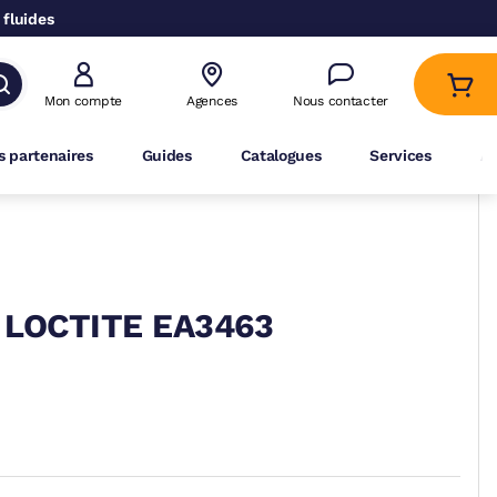
 fluides
Mon compte
Agences
Nous contacter
 partenaires
Guides
Catalogues
Services
A
 LOCTITE EA3463