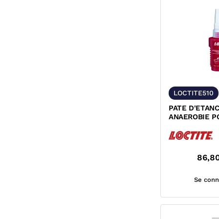
LOCTITE510
PATE D'ETAN
ANAEROBIE P
METALLIQUES
86,8
Se conn