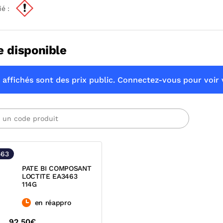
ié :
e disponible
 affichés sont des prix public. Connectez-vous pour voir v
463
PATE BI COMPOSANT
LOCTITE EA3463
114G
en réappro
92,50€