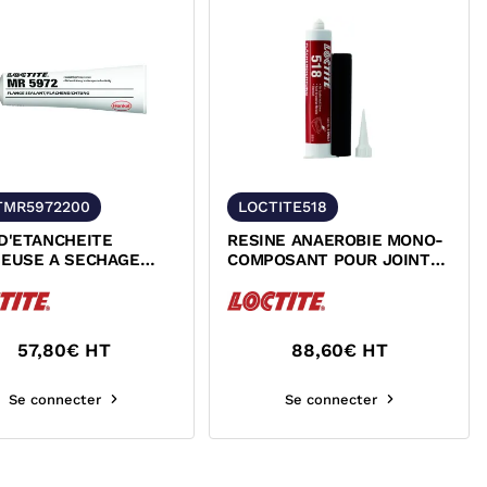
TMR5972200
LOCTITE518
D'ETANCHEITE
RESINE ANAEROBIE MONO-
UEUSE A SECHAGE
COMPOSANT POUR JOINTS
LOCTITE MR 5972
PLATS RESISTANCE
MOYENNE...
57,80
€ HT
88,60
€ HT
Se connecter
Se connecter