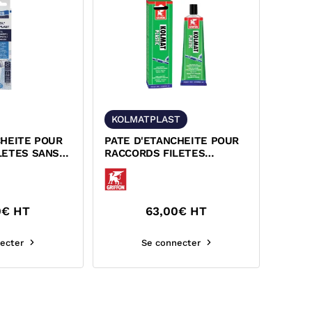
KOLMATPLAST
CHEITE POUR
PATE D'ETANCHEITE POUR
LETES SANS
RACCORDS FILETES
L
GRIFFON 6300213
0
€ HT
63,00
€ HT
ecter
Se connecter