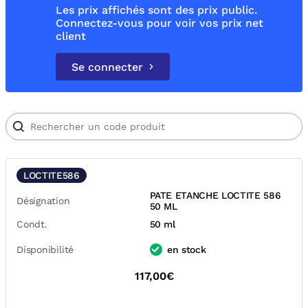
Les prix affichés sont des prix public.
Connectez-vous pour voir vos prix net
client
Se connecter
LOCTITE586
PATE ETANCHE LOCTITE 586
Désignation
50 ML
Condt.
50 ml
Disponibilité
en stock
117,00€