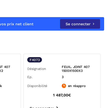
os prix net client
Se connecter
F4073
NT 407
FEUIL. JOINT 407
Désignation
X2
1500X1500X3
Ep.
3
ck
Disponibilité
en réappro
1 487,00€