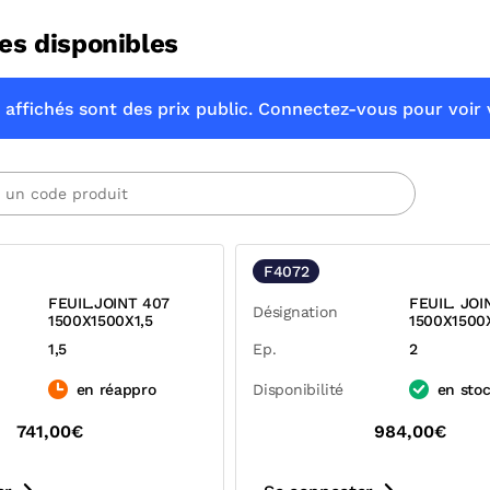
es disponibles
 affichés sont des prix public. Connectez-vous pour voir v
F4072
FEUIL.JOINT 407
FEUIL. JOI
Désignation
1500X1500X1,5
1500X1500
1,5
Ep.
2
en réappro
Disponibilité
en sto
741,00€
984,00€