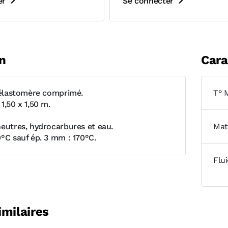
er
Se connecter
n
Cara
e élastomère comprimé.
T° 
1,50 x 1,50 m.
neutres, hydrocarbures et eau.
Mat
0°C sauf ép. 3 mm : 170°C.
Flu
imilaires