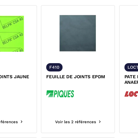
F410
LOCT
OINTS JAUNE
FEUILLE DE JOINTS EPDM
PATE 
ANAE
METAL
références
Voir les 2 références