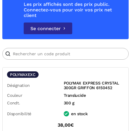
Les prix affichés sont des prix public.
Connectez-vous pour voir vos prix net
client
Se connecter
POLYMAXEXC
POLYMAX EXPRESS CRYSTAL
Désignation
300GR GRIFFON 6150452
Couleur
Translucide
Condt.
300 g
Disponibilité
en stock
38,00€