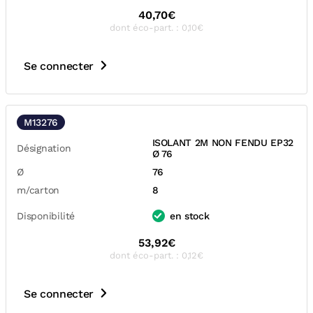
40,70€
dont éco-part. : 0,10€
Se connecter
M13276
ISOLANT 2M NON FENDU EP32
Désignation
Ø 76
Ø
76
m/carton
8
Disponibilité
en stock
53,92€
dont éco-part. : 0,12€
Se connecter