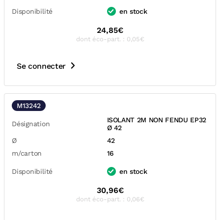
Disponibilité
en stock
24,85€
dont éco-part. : 0,05€
Se connecter
M13242
ISOLANT 2M NON FENDU EP32
Désignation
Ø 42
Ø
42
m/carton
16
Disponibilité
en stock
30,96€
dont éco-part. : 0,06€