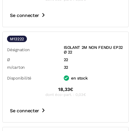
Se connecter
M13222
ISOLANT 2M NON FENDU EP32
Désignation
Ø 22
Ø
22
m/carton
32
Disponibilité
en stock
18,33€
dont éco-part. : 0,03€
Se connecter