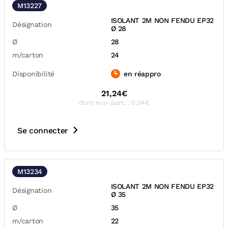
M13227
ISOLANT 2M NON FENDU EP32
Désignation
Ø 28
Ø
28
m/carton
24
Disponibilité
en réappro
21,24€
dont éco-part. : 0,04€
Se connecter
M13234
ISOLANT 2M NON FENDU EP32
Désignation
Ø 35
Ø
35
m/carton
22