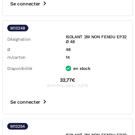
Se connecter
M13248
ISOLANT 2M NON FENDU EP32
Désignation
Ø 48
Ø
48
m/carton
14
Disponibilité
en stock
32,77€
dont éco-part. : 0,07€
Se connecter
M13254