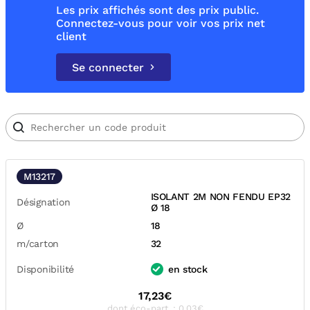
Les prix affichés sont des prix public.
Connectez-vous pour voir vos prix net
client
Se connecter
M13217
ISOLANT 2M NON FENDU EP32
Désignation
Ø 18
Ø
18
m/carton
32
Disponibilité
en stock
17,23€
dont éco-part. : 0,03€