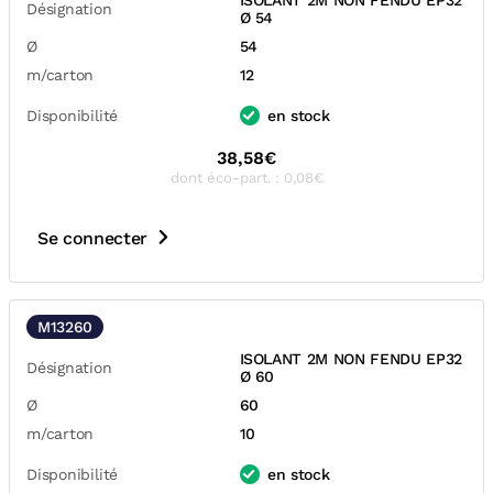
ISOLANT 2M NON FENDU EP32
Désignation
Ø 54
Ø
54
m/carton
12
Disponibilité
en stock
38,58€
dont éco-part. : 0,08€
Se connecter
M13260
ISOLANT 2M NON FENDU EP32
Désignation
Ø 60
Ø
60
m/carton
10
Disponibilité
en stock