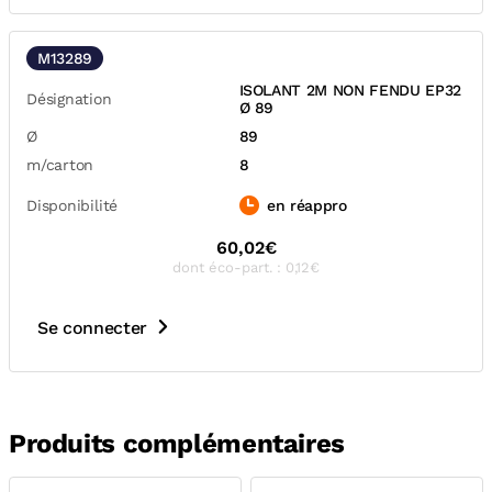
M13289
ISOLANT 2M NON FENDU EP32
Désignation
Ø 89
Ø
89
m/carton
8
Disponibilité
en réappro
60,02€
dont éco-part. : 0,12€
Se connecter
Produits complémentaires