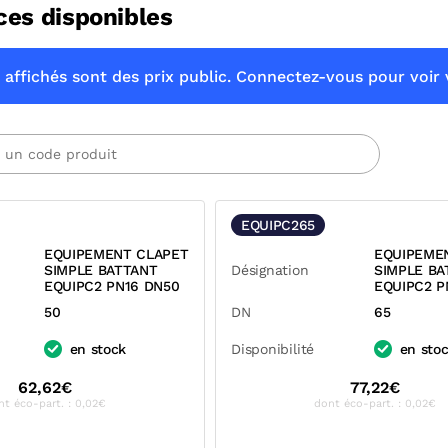
ces disponibles
 affichés sont des prix public. Connectez-vous pour voir v
EQUIPC265
EQUIPEMENT CLAPET
EQUIPEME
SIMPLE BATTANT
Désignation
SIMPLE BA
EQUIPC2 PN16 DN50
EQUIPC2 P
50
DN
65
en stock
Disponibilité
en sto
62,62€
77,22€
nt éco-part. : 0,02€
dont éco-part. : 0,02€