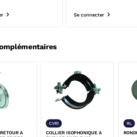
er
Se connecter
complémentaires
CVRI
RL
-RETOUR A
COLLIER ISOPHONIQUE A
RONDE