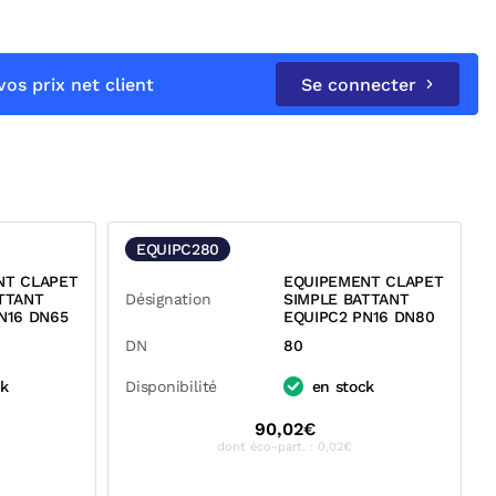
os prix net client
Se connecter
EQUIPC280
NT CLAPET
EQUIPEMENT CLAPET
TTANT
Désignation
SIMPLE BATTANT
N16 DN65
EQUIPC2 PN16 DN80
DN
80
ck
Disponibilité
en stock
90,02€
dont éco-part. : 0,02€