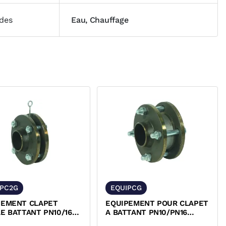
ides
Eau, Chauffage
IPC2G
EQUIPCG
PEMENT CLAPET
EQUIPEMENT POUR CLAPET
E BATTANT PN10/16
A BATTANT PN10/PN16
S NOIRES ET
BRIDES NOIRES ET