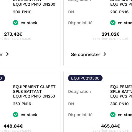
EQUIPC2 PN10 DN200
EQUIPC2 P
200 PN10
DN
200 PN16
en stock
Disponibilité
en sto
273,42€
291,02€
nt éco-part. : 0,02€
dont éco-part. : 0,02€
er
Se connecter
0
EQUIPC210300
EQUIPEMENT CLAPET
EQUIPEME
SPLE BATTANT
Désignation
SPLE BATT
EQUIPC2 PN16 DN250
EQUIPC2 P
250 PN16
DN
300 PN10
en stock
Disponibilité
en sto
448,84€
465,84€
nt éco-part. : 0,04€
dont éco-part. : 0,04€