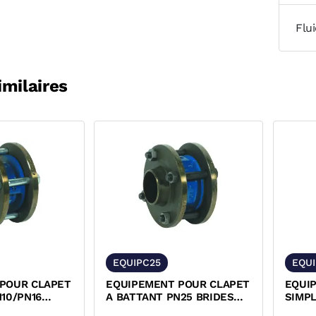
Flu
imilaires
EQUIPC25
EQU
POUR CLAPET
EQUIPEMENT POUR CLAPET
EQUI
10/PN16
A BATTANT PN25 BRIDES
SIMPL
S ET
NOIRES ET BOULONS NOIRS
BRIDE