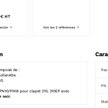
MECANIQUE ET ANTI-
COUPURE
0
€ HT
ecter
Voir les 2 références
n
Cara
mposé de :
Rac
ollerette.
00.
PN
N10/PN16 pour clapet 210, 210EP avec
r noir
.
Mat