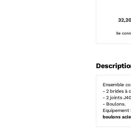
32,2
Se conn
Descriptio
Ensemble co
- 2 brides à c
- 2 joints J4
- Boulons.
Equipement P
boulons acie