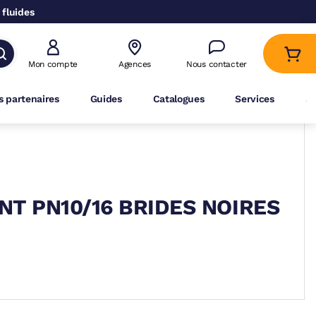
 fluides
Mon compte
Agences
Nous contacter
 partenaires
Guides
Catalogues
Services
A
T PN10/16 BRIDES NOIRES