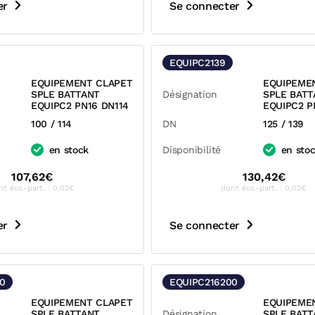
er
Se connecter
EQUIPC2139
EQUIPEMENT CLAPET
EQUIPEME
SPLE BATTANT
Désignation
SPLE BATT
EQUIPC2 PN16 DN114
EQUIPC2 P
100 / 114
DN
125 / 139
en stock
Disponibilité
en sto
107,62€
130,42€
nt éco-part. : 0,02€
dont éco-part. : 0,02€
er
Se connecter
0
EQUIPC216200
EQUIPEMENT CLAPET
EQUIPEME
SPLE BATTANT
Désignation
SPLE BATT