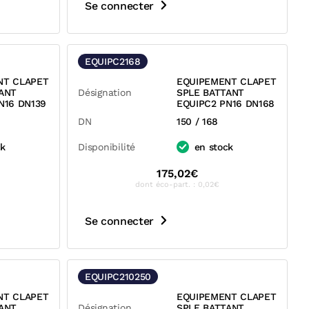
Se connecter
EQUIPC2168
NT CLAPET
EQUIPEMENT CLAPET
ANT
Désignation
SPLE BATTANT
N16 DN139
EQUIPC2 PN16 DN168
DN
150 / 168
ck
Disponibilité
en stock
175,02€
dont éco-part. : 0,02€
Se connecter
EQUIPC210250
NT CLAPET
EQUIPEMENT CLAPET
ANT
Désignation
SPLE BATTANT