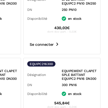
N16 DN200
EQUIPC2 PN10 DN250
DN
250 PN10
ck
Disponibilité
en stock
430,02€
dont éco-part. : 0,02€
Se connecter
EQUIPC216300
NT CLAPET
EQUIPEMENT CLAPET
ANT
Désignation
SPLE BATTANT
N10 DN300
EQUIPC2 PN16 DN300
DN
300 PN16
ck
Disponibilité
en stock
545,84€
dont éco-part. : 0,04€