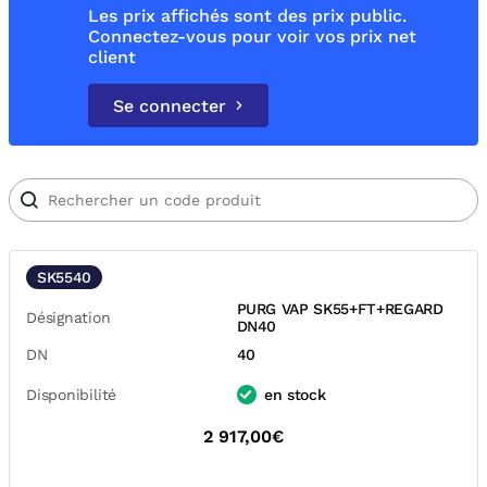
Les prix affichés sont des prix public.
Connectez-vous pour voir vos prix net
client
Se connecter
SK5540
PURG VAP SK55+FT+REGARD
Désignation
DN40
DN
40
Disponibilité
en stock
2 917,00€