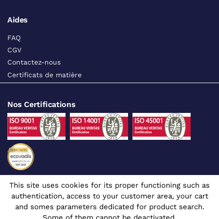
Aides
FAQ
CGV
Contactez-nous
Certificats de matière
Nos Certifications
This site uses cookies for its proper functioning such as
Suivez-nous sur les réseaux sociaux
authentication, access to your customer area, your cart
and somes parameters dedicated for product search.
Some of them cannot be deactivated.