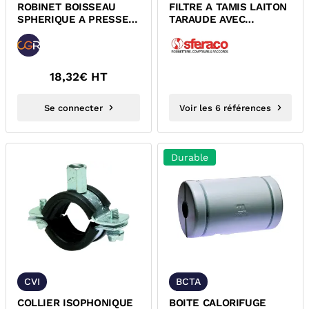
ROBINET BOISSEAU
FILTRE A TAMIS LAITON
SPHERIQUE A PRESSE
TARAUDE AVEC
ETOUPE ACS FF A
ROBINET DE RINÇAGE
ALLONGE ET...
ACS
18,32
€ HT
Se connecter
Voir les 6 références
Durable
CVI
BCTA
COLLIER ISOPHONIQUE
BOITE CALORIFUGE