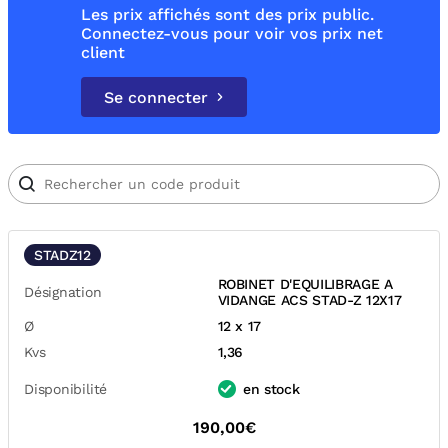
Les prix affichés sont des prix public.
Connectez-vous pour voir vos prix net
client
Se connecter
STADZ12
ROBINET D'EQUILIBRAGE A
Désignation
VIDANGE ACS STAD-Z 12X17
Ø
12 x 17
Kvs
1,36
Disponibilité
en stock
190,00€