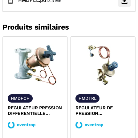
HMDFCL.pdf
2.3 Mo
Produits similaires
HMDFCH
HMDTRL
REGULATEUR PRESSION
REGULATEUR DE
DIFFERENTIELLE
PRESSION
HYDROMAT DFC 1800
DIFFERENTIELLE
MB OVENTROP
HYDROMAT DTR LOW
OVENTROP