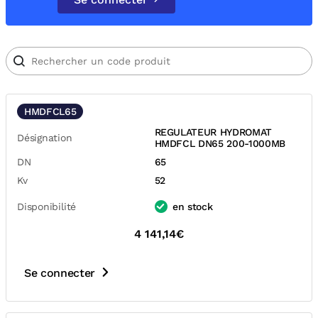
HMDFCL65
REGULATEUR HYDROMAT
Désignation
HMDFCL DN65 200-1000MB
DN
65
Kv
52
Disponibilité
en stock
4 141,14€
Se connecter