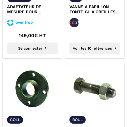
ADAPTATEUR DE
VANNE A PAPILLON
MESURE POUR
FONTE GL A OREILLES
REGULATEUR DE
TARAUDEES ET
PRESSION
POIGNEE...
DIFFERENTIEL HMDTR...
149,00
€ HT
Se connecter
Voir les 10 références
COLL
BOUL