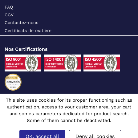
FAQ
CGV
Contactez-nous
Certificats de matière
Nos Certifications
This site uses cookies for its proper functioning such as
Suivez-nous sur les réseaux sociaux
authentication, access to your customer area, your cart
and somes parameters dedicated for product search.
Some of them cannot be deactivated.
OK, accept all
Deny all cookies