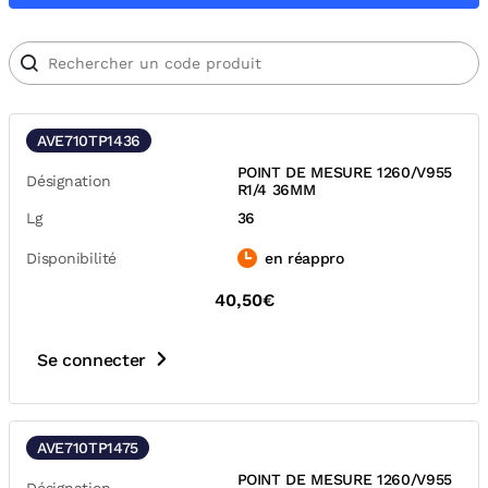
AVE710TP1436
POINT DE MESURE 1260/V955
Désignation
R1/4 36MM
Lg
36
Disponibilité
en réappro
40,50€
Se connecter
AVE710TP1475
POINT DE MESURE 1260/V955