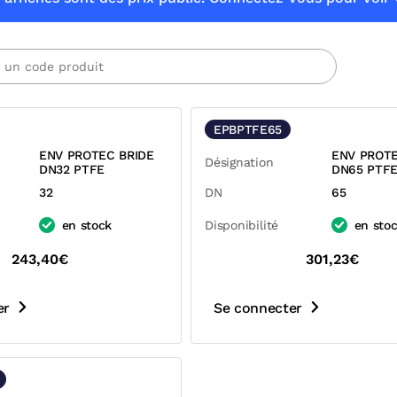
EPBPTFE65
ENV PROTEC BRIDE
ENV PROTE
Désignation
DN32 PTFE
DN65 PTF
32
DN
65
en stock
Disponibilité
en sto
243,40€
301,23€
er
Se connecter