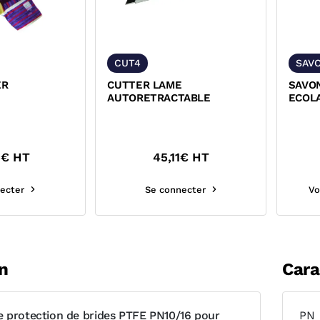
CUT4
SAV
ER
CUTTER LAME
SAVON
AUTORETRACTABLE
ECOL
0
€ HT
45,11
€ HT
ecter
Se connecter
Vo
n
Cara
 protection de brides PTFE PN10/16 pour
PN