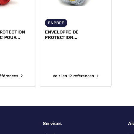
ENPBPE
ROTECTION
ENVELOPPE DE
VC POUR
PROTECTION
POLYETHYLENE PE POUR
BRIDES
références
Voir les 12 références
Services
Ai