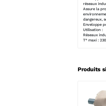
réseaux indus
Assure la pr
environnemen
dangereux, s
Enveloppe po
Utilisation :
Réseaux indus
T° maxi : 23
Produits s