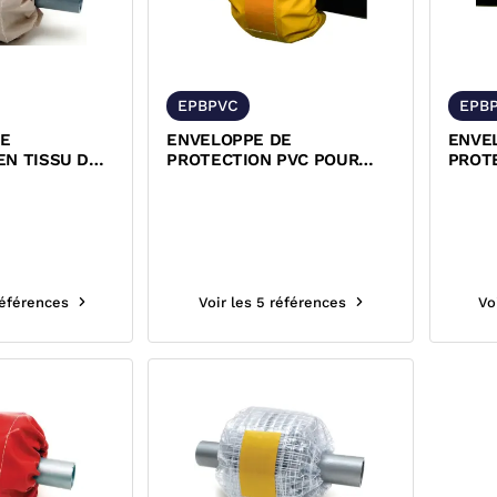
EPBPVC
EPB
DE
ENVELOPPE DE
ENVE
EN TISSU DE
PROTECTION PVC POUR
PROT
GNE PTFE
BRIDES PN10/PN16
BRIDE
références
Voir les 5 références
Vo