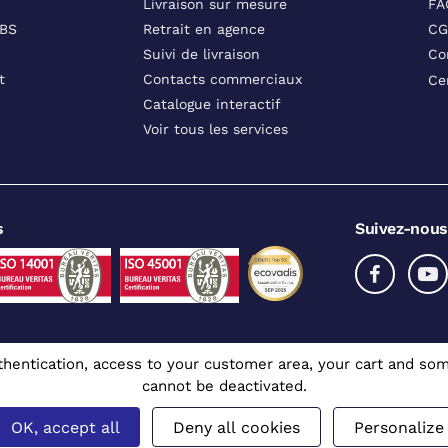
Livraison sur mesure
FA
DBS
Retrait en agence
CG
Suivi de livraison
Co
t
Contacts commerciaux
Ce
Catalogue interactif
Voir tous les services
s
Suivez-nous
authentication, access to your customer area, your cart and 
cannot be deactivated.
x professionnels
 CGR - Tous droits réservés
Mentions légales
Prix affichés en euros et hors TV
OK, accept all
Deny all cookies
Personalize