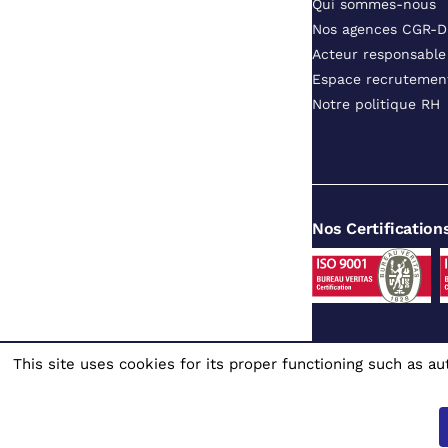
Qui sommes-nous
Nos agences CGR-
Acteur responsable
Espace recrutemen
Notre politique RH
Nos Certification
This site uses cookies for its proper functioning such as 
Site dédié au
© 1980 - 2026