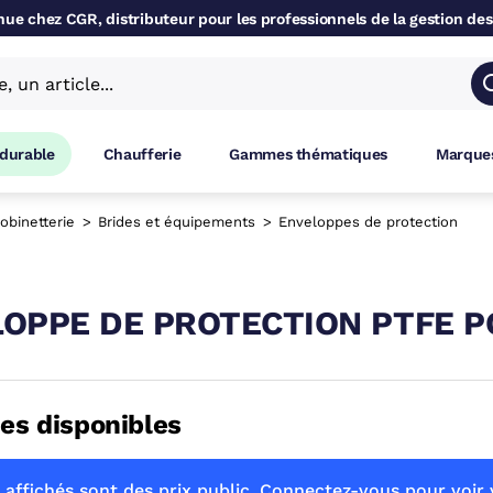
ue chez CGR, distributeur pour les professionnels de la gestion des
 durable
Chaufferie
Gammes thématiques
Marques
obinetterie
Brides et équipements
Enveloppes de protection
OPPE DE PROTECTION PTFE P
es disponibles
 affichés sont des prix public. Connectez-vous pour voir v