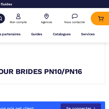
 fluides
Mon compte
Agences
Nous contacter
 partenaires
Guides
Catalogues
Services
A
OUR BRIDES PN10/PN16
os prix net client
Se connecter