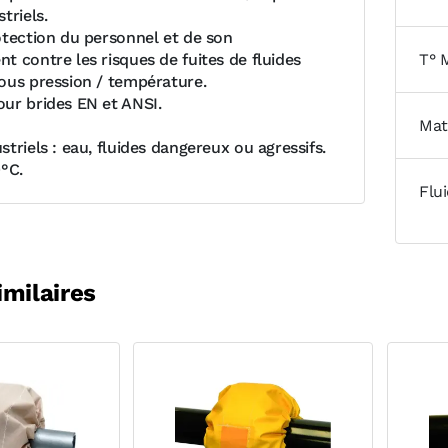
triels.
otection du personnel et de son
t contre les risques de fuites de fluides
T° 
ous pression / température.
ur brides EN et ANSI.
Mat
triels : eau, fluides dangereux ou agressifs.
0°C.
Flu
imilaires