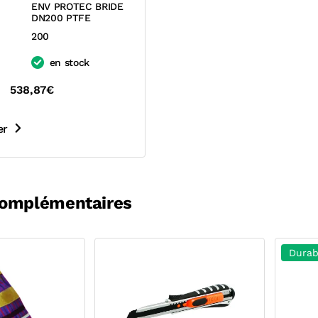
ENV PROTEC BRIDE
DN200 PTFE
200
en stock
538,87€
er
complémentaires
Durab