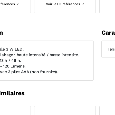
références
Voir les 3 références
n
Cara
ale 3 W LED.
Ten
airage : haute intensité / basse intensité.
3 h / 46 h.
 - 120 lumens.
vec 3 piles AAA (non fournies).
imilaires