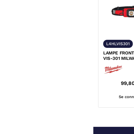
L4HLVIS301
LAMPE FRONT
VIS-301 MIL
4933479768
99,8
Se conn