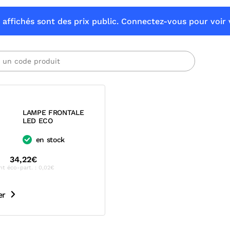
 affichés sont des prix public. Connectez-vous pour voir v
LAMPE FRONTALE
LED ECO
en stock
34,22€
nt éco-part. : 0,02€
er