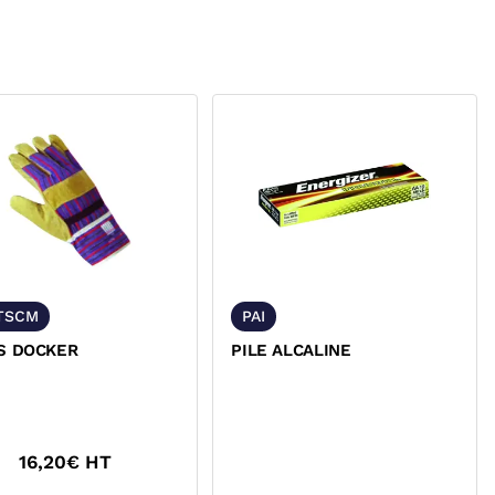
TSCM
PAI
S DOCKER
PILE ALCALINE
16,20
€ HT