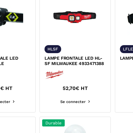
HLSF
LFL
ALE LED
LAMPE FRONTALE LED HL-
LAMP
LE
SF MILWAUKEE 4933471388
0
€ HT
52,70
€ HT
ecter
Se connecter
Durable