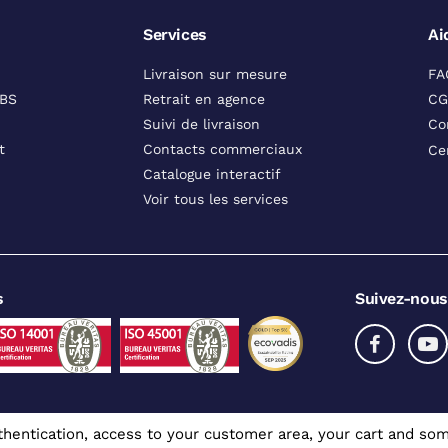
Services
Ai
Livraison sur mesure
FA
DBS
Retrait en agence
CG
Suivi de livraison
Co
t
Contacts commerciaux
Ce
Catalogue interactif
Voir tous les services
s
Suivez-nous
authentication, access to your customer area, your cart and 