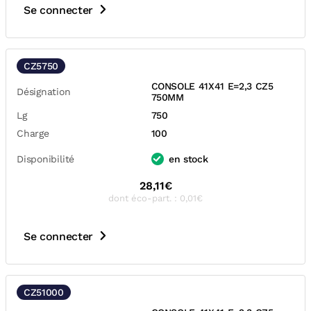
Se connecter
CZ5750
CONSOLE 41X41 E=2,3 CZ5
Désignation
750MM
Lg
750
Charge
100
Disponibilité
en stock
28,11€
dont éco-part. : 0,01€
Se connecter
CZ51000