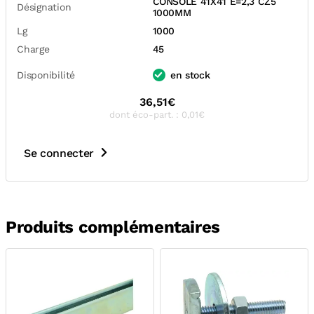
CONSOLE 41X41 E=2,3 CZ5
Désignation
1000MM
Lg
1000
Charge
45
Disponibilité
en stock
36,51€
dont éco-part. : 0,01€
Se connecter
Produits complémentaires