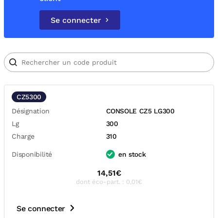
Se connecter
CZ5300
Désignation
CONSOLE CZ5 LG300
Lg
300
Charge
310
Disponibilité
en stock
14,51€
dont éco-part. : 0,01€
Se connecter