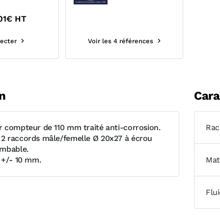
01
€ HT
ecter
Voir les 4 références
n
Cara
 compteur de 110 mm traité anti-corrosion.
Rac
2 raccords mâle/femelle Ø 20x27 à écrou
ombable.
 +/- 10 mm.
Mat
Flu