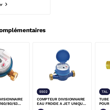
er
complémentaires
5502
TAL
VISIONNAIRE
COMPTEUR DIVISIONNAIRE
TUBE 
160/80/63
EAU FROIDE A JET UNIQUE
POUR
. ACS...
LAITON A VISSER CADRAN...