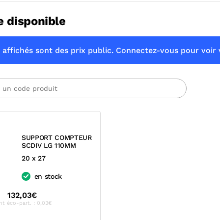
e disponible
 affichés sont des prix public. Connectez-vous pour voir v
SUPPORT COMPTEUR
SCDIV LG 110MM
20 x 27
en stock
132,03€
nt éco-part. : 0,03€