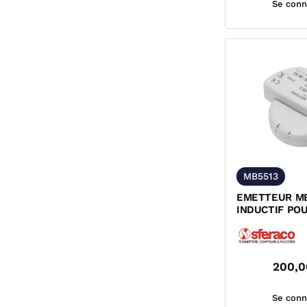
Se conn
MB5513
EMETTEUR MB
INDUCTIF PO
D'EAU A JETS
200,0
Se conn