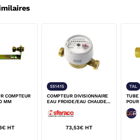
imilaires
551415
TAL
UR COMPTEUR
COMPTEUR DIVISIONNAIRE
TUBE 
0 MM
EAU FROIDE/EAU CHAUDE
POUR
JET UNIQUE R100/50 ACS...
3
€ HT
73,53
€ HT