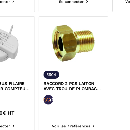
ecter
Se connecter
Vo
5504
US FILAIRE
RACCORD 2 PCS LAITON
UR COMPTEUR
AVEC TROU DE PLOMBAGE
 MULTIPLES
POUR COMPTEUR D'EAU
0
€ HT
ecter
Voir les 7 références