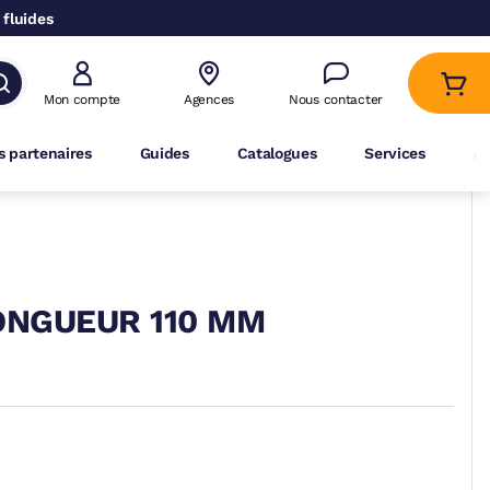
 fluides
Mon compte
Agences
Nous contacter
 partenaires
Guides
Catalogues
Services
A
ONGUEUR 110 MM