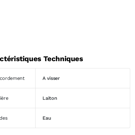
ctéristiques Techniques
cordement
A visser
ière
Laiton
ides
Eau