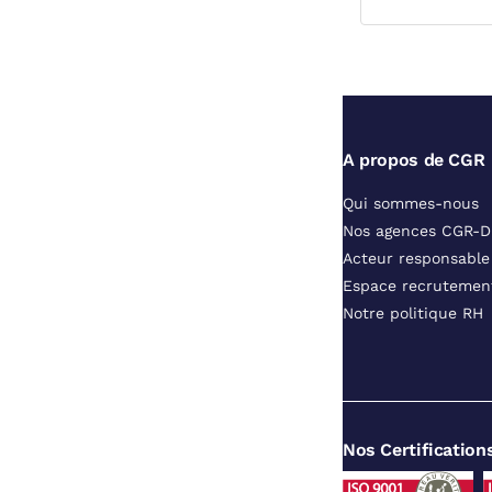
A propos de CGR
Qui sommes-nous
Nos agences CGR-
Acteur responsable
Espace recrutemen
Notre politique RH
Nos Certification