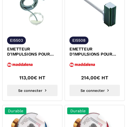
EI5503
EI5508
EMETTEUR
EMETTEUR
D'IMPULSIONS POUR
D'IMPULSIONS POUR
COMPTEUR 1ère PRISE A
COMPTEUR WOLTMAN A
JETS MULTIPLES 5503...
HELICE AXIALE 5508...
113,00
€ HT
214,00
€ HT
Se connecter
Se connecter
Durable
Durable