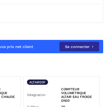
os prix net client
Se connecter
ALTAIR20F
R
COMPTEUR
IQUE
VOLUMETRIQUE
Désignation
U CHAUDE
ALTAIR EAU FROIDE
DN20
Calibre
20