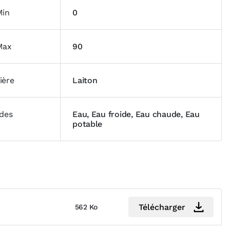
Min
0
Max
90
ière
Laiton
ides
Eau, Eau froide, Eau chaude, Eau
potable
Télécharger
562 Ko