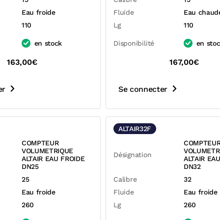
Eau froide
Fluide
Eau chaud
110
Lg
110
en stock
Disponibilité
en sto
163,00€
167,00€
er
Se connecter
ALTAIR32F
COMPTEUR
COMPTEU
VOLUMETRIQUE
VOLUMETR
Désignation
ALTAIR EAU FROIDE
ALTAIR EA
DN25
DN32
25
Calibre
32
Eau froide
Fluide
Eau froide
260
Lg
260