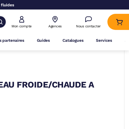
 fluides
Mon compte
Agences
Nous contacter
 partenaires
Guides
Catalogues
Services
A
EAU FROIDE/CHAUDE A