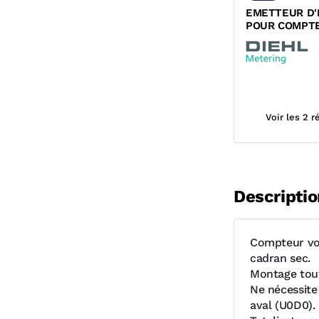
EMETTEUR D'
POUR COMPTE
OU ARIES IZA
DIEHL
Voir les 2 
Descriptio
Compteur vol
cadran sec.
Montage tout
Ne nécessite
aval (U0D0).