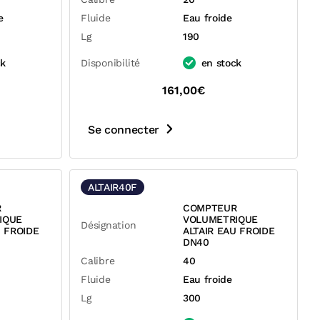
e
Fluide
Eau froide
Lg
190
ck
Disponibilité
en stock
161,00€
Se connecter
ALTAIR40F
R
COMPTEUR
IQUE
VOLUMETRIQUE
Désignation
U FROIDE
ALTAIR EAU FROIDE
DN40
Calibre
40
Fluide
Eau froide
Lg
300