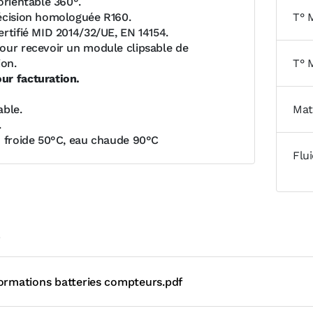
orientable 360°.
écision homologuée R160.
T° 
ertifié MID 2014/32/UE, EN 14154.
our recevoir un module clipsable de
on.
T° 
ur facturation.
able.
Mat
.
u froide 50°C, eau chaude 90°C
Flu
s
formations batteries compteurs.pdf