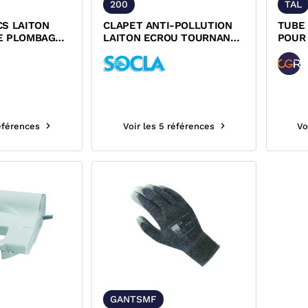
200
TAL
CS LAITON
CLAPET ANTI-POLLUTION
TUBE 
E PLOMBAGE
LAITON ECROU TOURNANT
POUR
UR D'EAU
NF ACS SOCLA
références
Voir les 5 références
Vo
GANTSMF