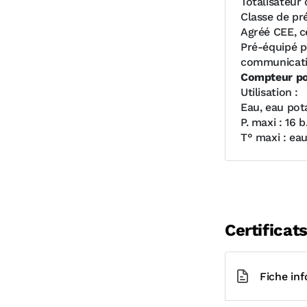
Totalisateur 
Classe de pr
Agréé CEE, c
Pré-équipé p
communicati
Compteur po
Utilisation :
Eau, eau pot
P. maxi : 16 b
T° maxi : ea
Certificat
Fiche in