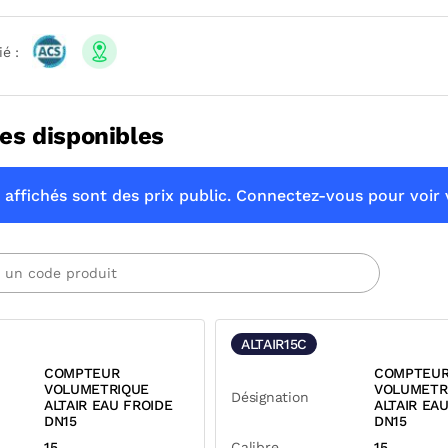
ié :
es disponibles
 affichés sont des prix public. Connectez-vous pour voir v
ALTAIR15C
COMPTEUR
COMPTEU
VOLUMETRIQUE
VOLUMETR
Désignation
ALTAIR EAU FROIDE
ALTAIR EA
DN15
DN15
15
Calibre
15