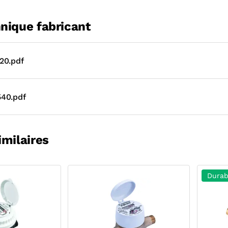
nique fabricant
20.pdf
40.pdf
imilaires
Durab