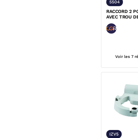
5504
RACCORD 2 P
AVEC TROU D
POUR COMPTE
Voir les 7 
IZV5