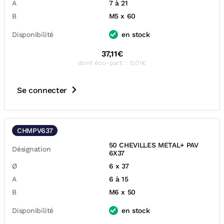
A
7 à 21
B
M5 x 60
Disponibilité
en stock
37,11€
dont éco-part. : 0,01€
Se connecter
CHMPV637
50 CHEVILLES METAL+ PAV
Désignation
6X37
Ø
6 x 37
A
6 à 15
B
M6 x 50
Disponibilité
en stock