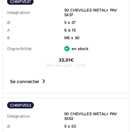
CHMPV537
50 CHEVILLES METAL+ PAV
Désignation
5X37
Ø
5 x 37
A
6 à 15
B
M5 x 50
Disponibilité
en stock
33,01€
dont éco-part. : 0,01€
Se connecter
CHMPV552
50 CHEVILLES METAL+ PAV
Désignation
5X52
Ø
5 x 52