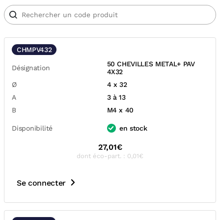
CHMPV432
50 CHEVILLES METAL+ PAV
Désignation
4X32
Ø
4 x 32
A
3 à 13
B
M4 x 40
Disponibilité
en stock
27,01€
dont éco-part. : 0,01€
Se connecter