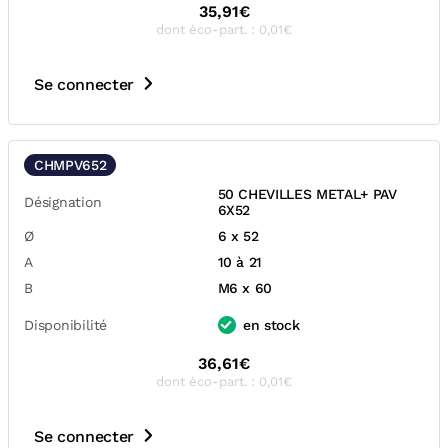
35,91€
dont éco-part. : 0,01€
Se connecter
CHMPV652
50 CHEVILLES METAL+ PAV
Désignation
6X52
Ø
6 x 52
A
10 à 21
B
M6 x 60
Disponibilité
en stock
36,61€
dont éco-part. : 0,01€
Se connecter