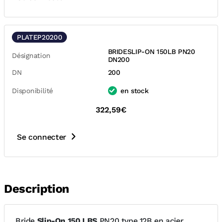
PLATEP20200
BRIDESLIP-ON 150LB PN20
Désignation
DN200
DN
200
Disponibilité
en stock
322,59€
Se connecter
Description
Bride
Slip-On 150 LBS
PN20 type 12B en acier