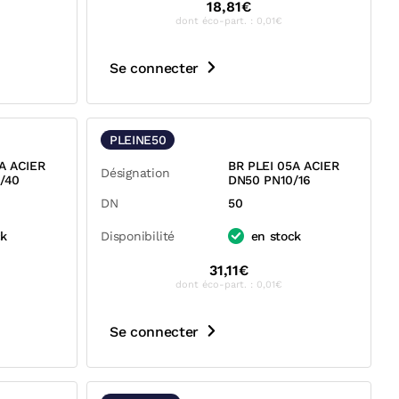
18,81€
dont éco-part. : 0,01€
Se connecter
PLEINE50
A ACIER
BR PLEI 05A ACIER
Désignation
/40
DN50 PN10/16
DN
50
ck
Disponibilité
en stock
31,11€
dont éco-part. : 0,01€
Se connecter