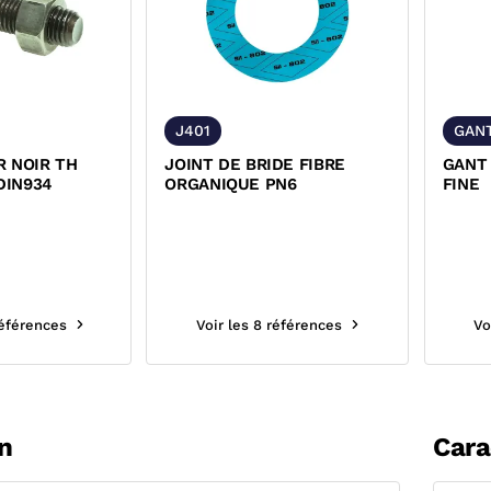
J401
GAN
R NOIR TH
JOINT DE BRIDE FIBRE
GANT
 DIN934
ORGANIQUE PN6
FINE
références
Voir les 8 références
Vo
n
Cara