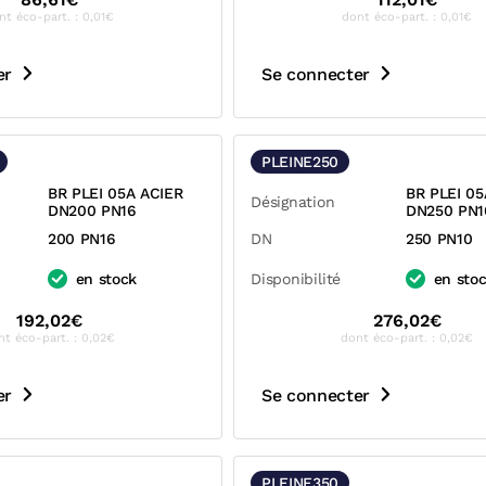
nt éco-part. : 0,01€
dont éco-part. : 0,01€
er
Se connecter
PLEINE250
BR PLEI 05A ACIER
BR PLEI 05
Désignation
DN200 PN16
DN250 PN1
200 PN16
DN
250 PN10
en stock
Disponibilité
en sto
192,02€
276,02€
nt éco-part. : 0,02€
dont éco-part. : 0,02€
er
Se connecter
PLEINE350