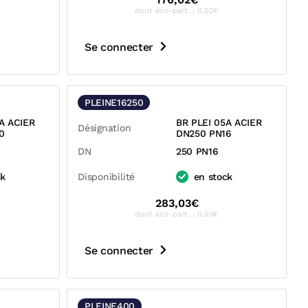
dont éco-part. : 0,02€
Se connecter
PLEINE16250
A ACIER
BR PLEI 05A ACIER
Désignation
0
DN250 PN16
DN
250 PN16
ck
Disponibilité
en stock
283,03€
dont éco-part. : 0,03€
Se connecter
PLEINE400