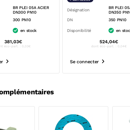
BR PLEI 05A ACIER
BR PLEI 05
Désignation
DN300 PN10
DN350 PN1
300 PN10
DN
350 PN10
en stock
Disponibilité
en sto
381,03€
524,04€
nt éco-part. : 0,03€
dont éco-part. : 0,04€
er
Se connecter
complémentaires