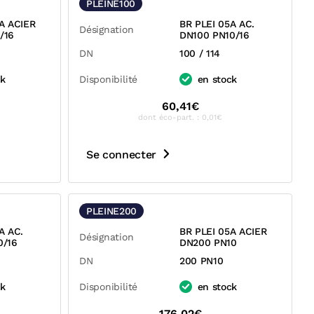
PLEINE100
A ACIER
BR PLEI 05A AC.
Désignation
/16
DN100 PN10/16
DN
100 / 114
ck
Disponibilité
en stock
60,41€
dont éco-part. : 0,01€
Se connecter
PLEINE200
A AC.
BR PLEI 05A ACIER
Désignation
0/16
DN200 PN10
DN
200 PN10
ck
Disponibilité
en stock
176,02€