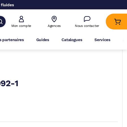
 fluides
Mon compte
Agences
Nous contacter
 partenaires
Guides
Catalogues
Services
A
92-1