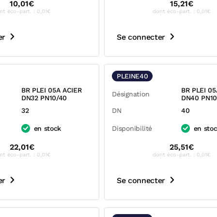
10,01€
15,21€
nt éco-part. : 0,01€
dont éco-part. : 0,01€
er
Se connecter
PLEINE40
BR PLEI 05A ACIER
BR PLEI 05
Désignation
DN32 PN10/40
DN40 PN10
32
DN
40
en stock
Disponibilité
en sto
22,01€
25,51€
nt éco-part. : 0,01€
dont éco-part. : 0,01€
er
Se connecter