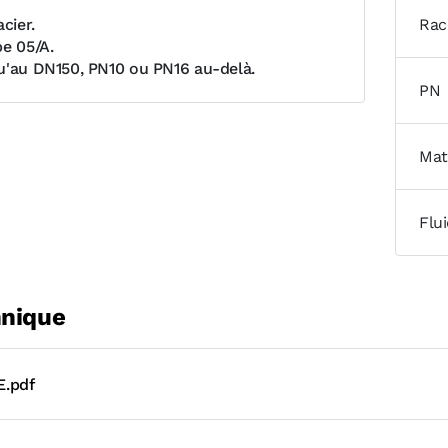
acier.
Rac
pe 05/A.
u'au DN150, PN10 ou PN16 au-delà.
PN
Mat
Flu
hnique
E.pdf