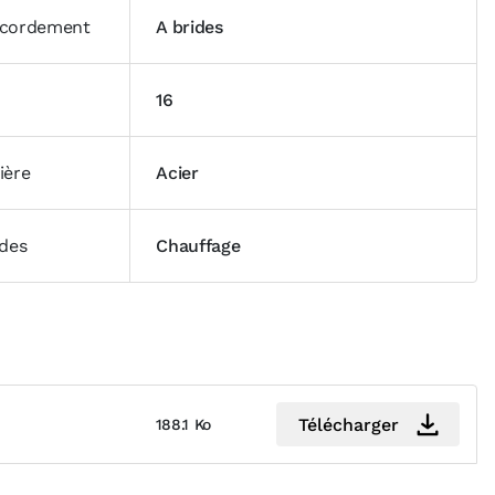
cordement
A brides
16
ière
Acier
ides
Chauffage
Télécharger
188.1 Ko