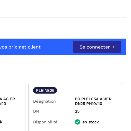
os prix net client
Se connecter
PLEINE25
A ACIER
BR PLEI 05A ACIER
Désignation
/40
DN25 PN10/40
DN
25
ck
Disponibilité
en stock