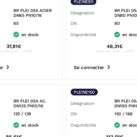
PLEINE80
BR PLEI 05A ACIER
BR PLEI 05
Désignation
DN65 PN10/16
DN80 PN10
65
DN
80
en stock
Disponibilité
en sto
37,81€
49,31€
nt éco-part. : 0,01€
dont éco-part. : 0,01€
er
Se connecter
PLEINE150
BR PLEI 05A AC.
BR PLEI 05
Désignation
DN125 PN10/16
DN150 PN1
125 / 139
DN
150 / 168
en stock
Disponibilité
en sto
86,61€
112,01€