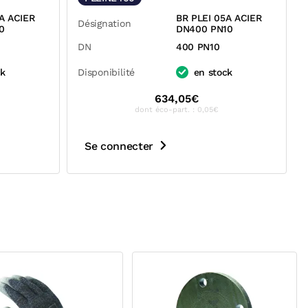
A ACIER
BR PLEI 05A ACIER
Désignation
0
DN400 PN10
DN
400 PN10
ck
Disponibilité
en stock
634,05€
dont éco-part. : 0,05€
Se connecter