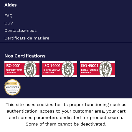
Aides
FAQ
CGV
Contactez-nous
Certificats de matière
Nos Certifications
This site uses cookies for its proper functioning such as
Suivez-nous sur les réseaux sociaux
authentication, access to your customer area, your cart
and somes parameters dedicated for product search.
Some of them cannot be deactivated.