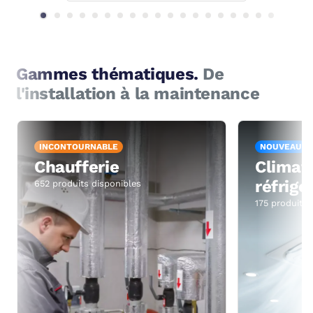
Gammes thématiques.
De
l'installation à la maintenance
INCONTOURNABLE
NOUVEAU
Chaufferie
Climati
réfrigé
652 produits disponibles
175 produits 