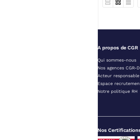
A propos de CGR
Qui sommes-nous
Nos agences CGR-
Acteur responsable
Espace recrutemen
Notre politique RH
Nos Certification