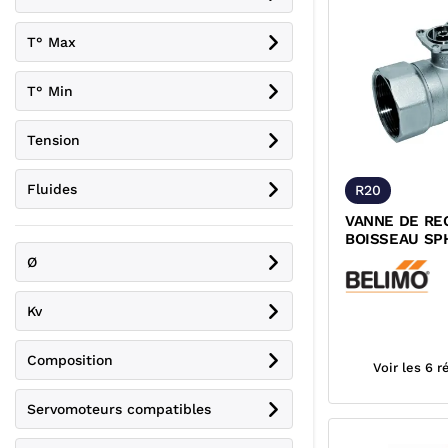
T° Max
T° Min
Tension
Fluides
R20
VANNE DE RE
BOISSEAU SP
TOUT OU RIE
Ø
TARAUDEE A 
PN16 BELIMO
Kv
Composition
Voir les 6 
Servomoteurs compatibles