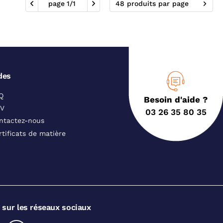
page
1
/
1
48 produits par page
des
Q
Besoin d'aide ?
V
03 26 35 80 35
ntactez-nous
rtificats de matière
 sur les réseaux sociaux