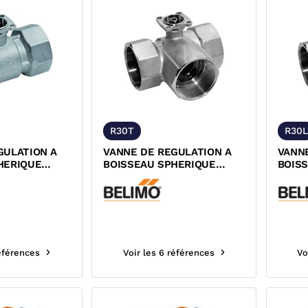
R30T
R30L
GULATION A
VANNE DE REGULATION A
VANN
HERIQUE
BOISSEAU SPHERIQUE
BOIS
N LAITON
TOUT OU RIEN 3 VOIES EN
TOUT 
MOTORISER
T LAITON TARAUDEE A
LAIT
MOTORISER PN16 BELIMO
MOTO
références
Voir les 6 références
Vo