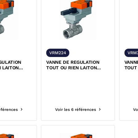
VRM224
VRM
GULATION
VANNE DE REGULATION
VANN
N LAITON
TOUT OU RIEN LAITON
TOUT 
TARAUDEE ET
T LAI
 240 VOLTS
SERVOMOTEUR 24 VOLTS
SERV
BELIMO
BELI
références
Voir les 6 références
Vo