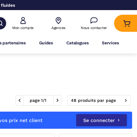
 fluides
Mon compte
Agences
Nous contacter
 partenaires
Guides
Catalogues
Services
A
page
1
/
1
48 produits par page
os prix net client
Se connecter