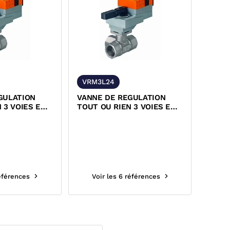
VRM3L24
GULATION
VANNE DE REGULATION
 3 VOIES EN L
TOUT OU RIEN 3 VOIES EN L
UDEE ET
LAITON TARAUDEE ET
 240 VOLTS
SERVOMOTEUR 24 VOLTS
BELIMO
références
Voir les 6 références