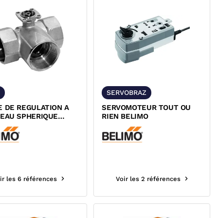
SERVOBRAZ
E DE REGULATION A
SERVOMOTEUR TOUT OU
SEAU SPHERIQUE
RIEN BELIMO
OU RIEN 3 VOIES EN L
ON TARAUDEE A
RISER PN16 BELIMO
ir les 6 références
Voir les 2 références