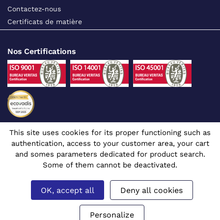
Contactez-nous
Certificats de matière
Nos Certifications
This site uses cookies for its proper functioning such as
Suivez-nous sur les réseaux sociaux
authentication, access to your customer area, your cart
and somes parameters dedicated for product search.
Some of them cannot be deactivated.
OK, accept all
Deny all cookies
Site dédié aux professionnels
© 1980 - 2026 CGR - Tous droits réservés
Mentions légales
Gérer mes cookies
Prix affichés en euros et hors TVA.
Personalize