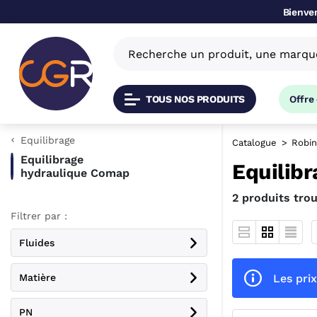
Bienven
TOUS NOS PRODUITS
Offre
Equilibrage
Catalogue
Robin
Equilibrage
Equilib
hydraulique Comap
2 produits tro
Filtrer par :
Fluides
Les prix
Matière
PN