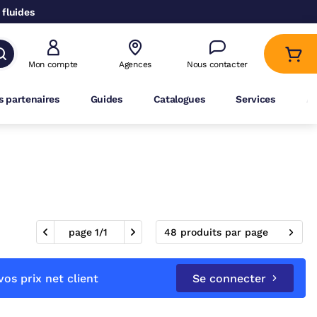
 fluides
Mon compte
Agences
Nous contacter
 partenaires
Guides
Catalogues
Services
A
page
1
/
1
48 produits par page
os prix net client
Se connecter