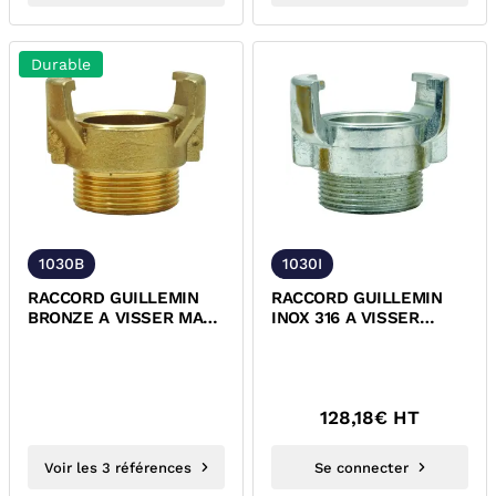
Durable
1030B
1030I
RACCORD GUILLEMIN
RACCORD GUILLEMIN
BRONZE A VISSER MALE
INOX 316 A VISSER
SANS VERROU NFE-
MALE SANS VERROU
29572
NFE-29572
128,18
€ HT
Voir les 3 références
Se connecter