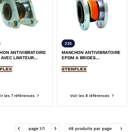
336
HON ANTIVIBRATOIRE
MANCHON ANTIVIBRATOIRE
 AVEC LIMITEUR
EPDM A BRIDES
NGATION PN16 DESP
TOURNANTES ACIERS PN25
DESP
ir les 7 références
Voir les 8 références
page
1
/
1
48 produits par page