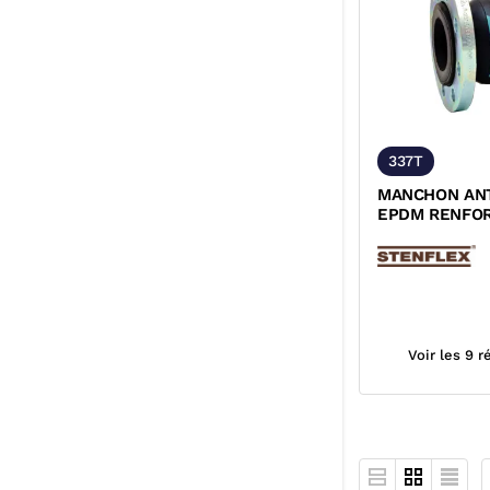
337T
MANCHON ANT
EPDM RENFOR
TOURNANTES 
DESP
Voir les 9 