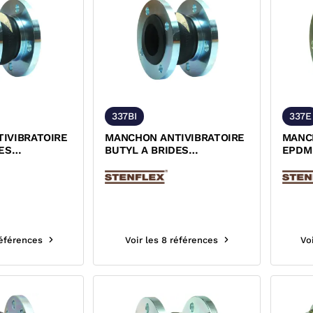
337BI
337E
IVIBRATOIRE
MANCHON ANTIVIBRATOIRE
MANC
ES
BUTYL A BRIDES
EPDM
ACIERS
TOURNANTES INOX 316 TI
TOUR
S
PN10/PN16 ACS
DESP
références
Voir les 8 références
Vo