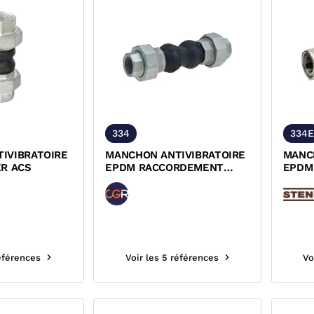
334
334E
IVIBRATOIRE
MANCHON ANTIVIBRATOIRE
MANC
ER ACS
EPDM RACCORDEMENT
EPDM
UNION FONTE FEMELLE 334
UNION
CGR
références
Voir les 5 références
Vo