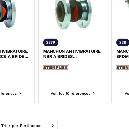
337P
339
IVIBRATOIRE
MANCHON ANTIVIBRATOIRE
MANC
CE A BRIDES
NBR A BRIDES
EPDM
ACIERS PN16
TOURNANTES ACIERS PN16
D'ELO
DESP
références
Voir les 10 références
Vo
Trier par Pertinence