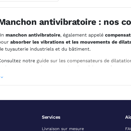
Manchon antivibratoire : nos co
Un
manchon antivibratoire
, également appelé
compensate
pour
absorber les vibrations et les mouvements de dilat
de tuyauterie industriels et du bâtiment.
Consultez notre
guide sur les compensateurs de dilatatio
ou la contraction des tuyauteries dues à la température
.
Qu'est-ce qu'un manchon antivibratoire
Le manchon antivibratoire est un
équipement flexible
qui 
analisation afin d’
amortir les contraintes mécaniques
.
Services
Ai
Il se compose généralement d’un
soufflet en élastomère
e
brides en acier galvanisé pour le raccorder sur le réseau d
Livraison sur mesure
FA