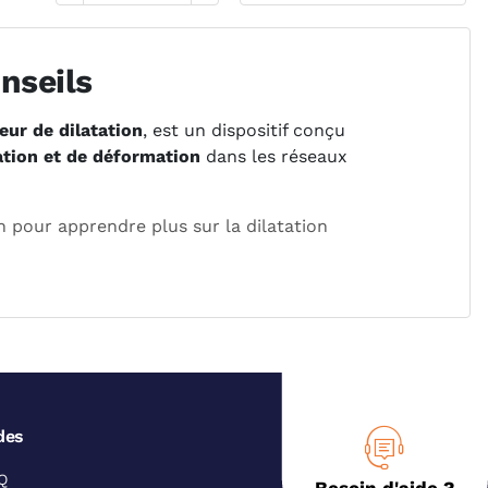
nseils
ur de dilatation
, est un dispositif conçu
ation et de déformation
dans les réseaux
n pour apprendre plus sur la dilatation
 ?
s’intercale entre deux sections de
des
t de raccords unions en fonte ou de
e tuyauterie. Cette conception lui
Q