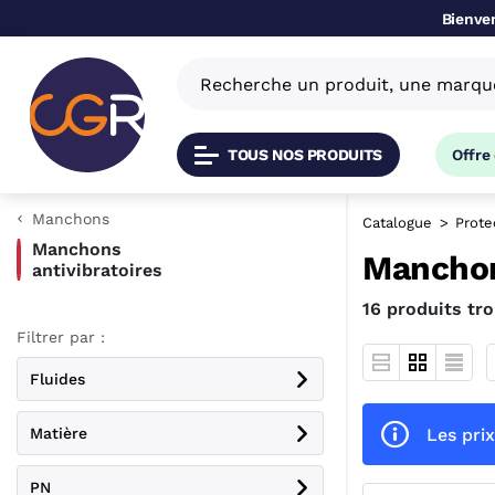
Bienven
TOUS NOS PRODUITS
Offre
Manchons
Catalogue
Prote
Manchons
Manchon
antivibratoires
16 produits tr
Filtrer par :
Fluides
Les prix
Matière
PN