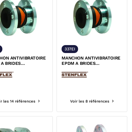
337EI
HON ANTIVIBRATOIRE
MANCHON ANTIVIBRATOIRE
 A BRIDES
EPDM A BRIDES
NANTES ACIER PN16
TOURNANTES INOX 316 TI
PN10/PN16
ir les 14 références
Voir les 8 références