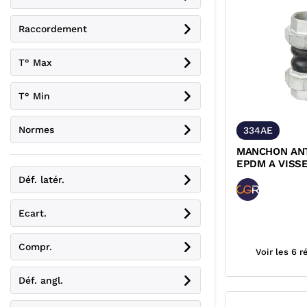
Raccordement
T° Max
T° Min
Normes
334AE
MANCHON ANT
EPDM A VISS
Déf. latér.
Ecart.
Compr.
Voir les 6 
Déf. angl.