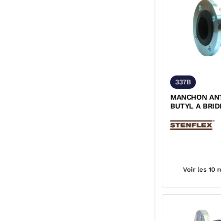
337B
MANCHON ANT
BUTYL A BRID
TOURNANTES 
PN10/PN16 AC
Voir les 10 