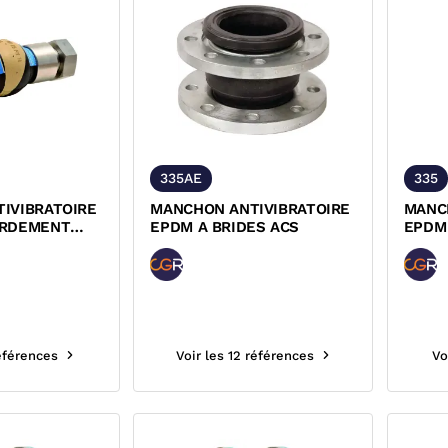
335AE
335
IVIBRATOIRE
MANCHON ANTIVIBRATOIRE
MANC
ORDEMENT
EPDM A BRIDES ACS
EPDM
16 TI FEMELLE
TOUR
PN10/
références
Voir les 12 références
Vo