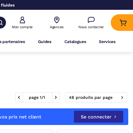
 fluides
Mon compte
Agences
Nous contacter
 partenaires
Guides
Catalogues
Services
A
page
1
/
1
48 produits par page
os prix net client
Se connecter