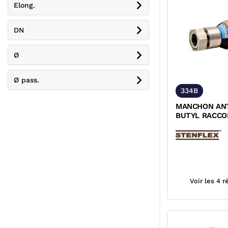
Elong.
DN
Ø
Ø pass.
334B
MANCHON ANT
BUTYL RACC
UNION INOX 3
ACS
Voir les 4 